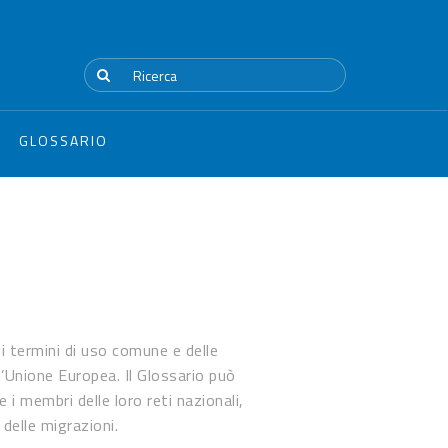
GLOSSARIO
ei termini di uso comune e delle
l’Unione Europea. Il Glossario può
i membri delle loro reti nazionali,
 delle migrazioni.