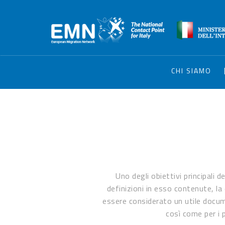
CHI SIAMO
Uno degli obiettivi principali 
definizioni in esso contenute, la
essere considerato un utile docume
così come per i p