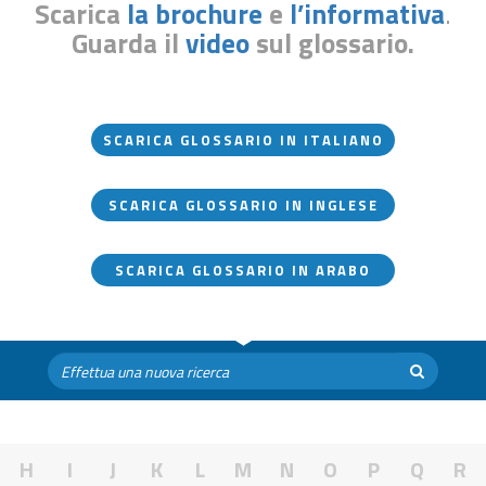
Scarica
la brochure
e
l’informativa
.
Guarda il
video
sul glossario.
SCARICA GLOSSARIO IN ITALIANO
SCARICA GLOSSARIO IN INGLESE
SCARICA GLOSSARIO IN ARABO
H
I
J
K
L
M
N
O
P
Q
R