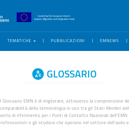
|
|
|
|
TEMATICHE
PUBBLICAZIONI
EMNEWS
GLOSSARIO
del Glossario EMN è di migliorare, attraverso la comprensione d
 comparabilità della terminologia in uso tra gli Stati Membri del
nto di riferimento per i Punti di Contatto Nazionali dell’EMN e 
rofessionisti e gli studiosi che operano nel settore dell’asilo e