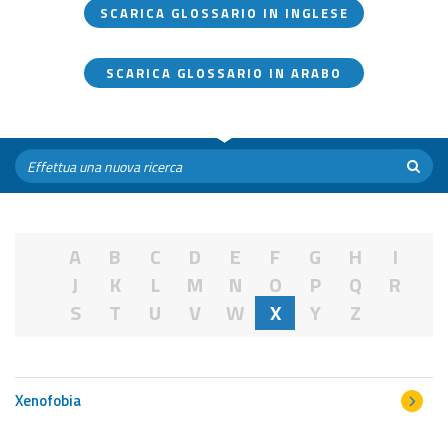
SCARICA GLOSSARIO IN INGLESE
SCARICA GLOSSARIO IN ARABO
A
B
C
D
E
F
G
H
I
J
K
L
M
N
O
P
Q
R
S
T
U
V
W
X
Y
Z
Xenofobia