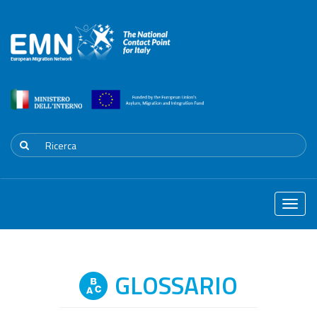
Toggle
naviga
GLOSSARIO