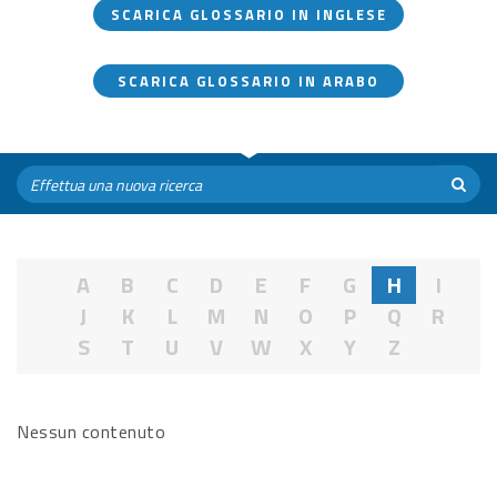
SCARICA GLOSSARIO IN INGLESE
SCARICA GLOSSARIO IN ARABO
A
B
C
D
E
F
G
H
I
J
K
L
M
N
O
P
Q
R
S
T
U
V
W
X
Y
Z
Nessun contenuto