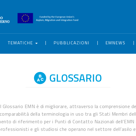
|
|
|
|
TEMATICHE
PUBBLICAZIONI
EMNEWS
GLOSSARIO
del Glossario EMN è di migliorare, attraverso la comprensione d
 comparabilità della terminologia in uso tra gli Stati Membri del
nto di riferimento per i Punti di Contatto Nazionali dell’EMN e 
rofessionisti e gli studiosi che operano nel settore dell’asilo e