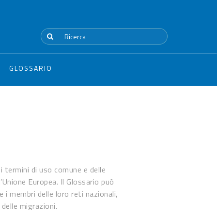
GLOSSARIO
ei termini di uso comune e delle
l’Unione Europea. Il Glossario può
i membri delle loro reti nazionali,
 delle migrazioni.