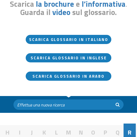
Scarica
la brochure
e
l’informativa
.
Guarda il
video
sul glossario.
SCARICA GLOSSARIO IN ITALIANO
SCARICA GLOSSARIO IN INGLESE
SCARICA GLOSSARIO IN ARABO
H
I
J
K
L
M
N
O
P
Q
R