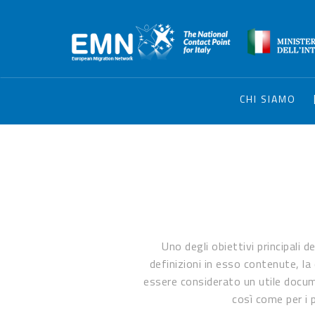
CHI SIAMO
Uno degli obiettivi principali 
definizioni in esso contenute, la
essere considerato un utile docume
così come per i p