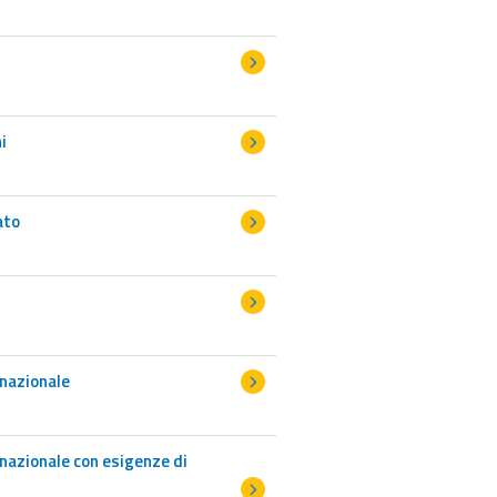
i
ato
rnazionale
nazionale con esigenze di