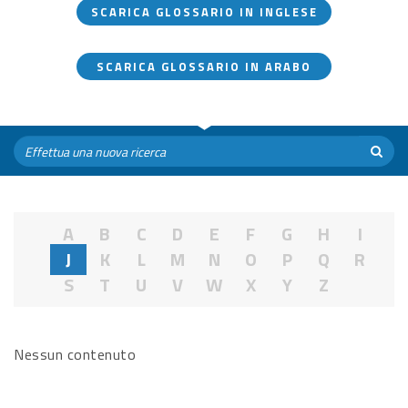
SCARICA GLOSSARIO IN INGLESE
SCARICA GLOSSARIO IN ARABO
A
B
C
D
E
F
G
H
I
J
K
L
M
N
O
P
Q
R
S
T
U
V
W
X
Y
Z
Nessun contenuto