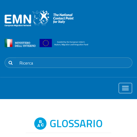
Toggle
naviga
GLOSSARIO