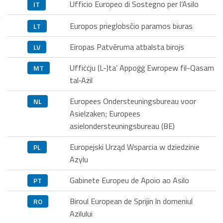
Ufficio Europeo di Sostegno per l’Asilo
IT
Europos prieglobsčio paramos biuras
LT
Eiropas Patvēruma atbalsta birojs
LV
Uffiċċju (L-)ta’ Appoġġ Ewropew fil-Qasam
MT
tal‑Ażil
Europees Ondersteuningsbureau voor
NL
Asielzaken; Europees
asielondersteuningsbureau (BE)
Europejski Urząd Wsparcia w dziedzinie
PL
Azylu
Gabinete Europeu de Apoio ao Asilo
PT
Biroul European de Sprijin în domeniul
RO
Azilului