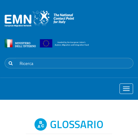
Toggle
naviga
GLOSSARIO