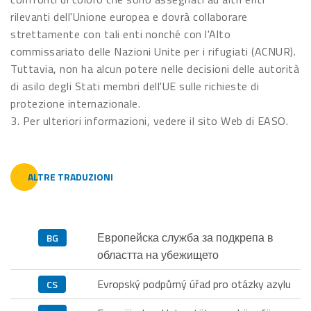
rilevanti dell'Unione europea e dovrà collaborare
strettamente con tali enti nonché con l'Alto
commissariato delle Nazioni Unite per i rifugiati (ACNUR).
Tuttavia, non ha alcun potere nelle decisioni delle autorità
di asilo degli Stati membri dell'UE sulle richieste di
protezione internazionale.
3. Per ulteriori informazioni, vedere il sito Web di EASO.
ALTRE TRADUZIONI
Европейска служба за подкрепа в
BG
областта на убежището
Evropský podpůrný úřad pro otázky azylu
CS