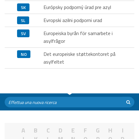
Európsky podporný úrad pre azyl
SK
Evropski azilni podporni urad
SL
Europeiska byrån för samarbete i
SV
asylfrågor
Det europeiske støttekontoret på
NO
asylfeltet
A
B
C
D
E
F
G
H
I
J
K
L
M
N
O
P
Q
R