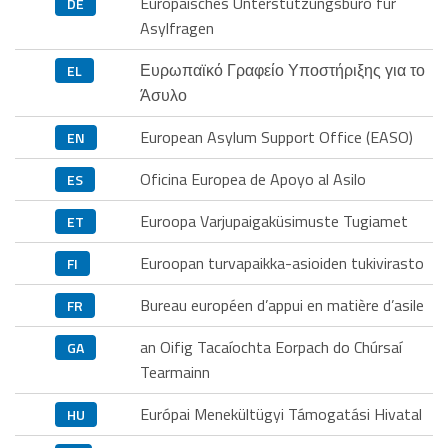
Europäisches Unterstützungsbüro für
DE
Asylfragen
Ευρωπαϊκό Γραφείο Υποστήριξης για το
EL
Άσυλο
European Asylum Support Office (EASO)
EN
Oficina Europea de Apoyo al Asilo
ES
Euroopa Varjupaigaküsimuste Tugiamet
ET
Euroopan turvapaikka-asioiden tukivirasto
FI
Bureau européen d’appui en matière d’asile
FR
an Oifig Tacaíochta Eorpach do Chúrsaí
GA
Tearmainn
Európai Menekültügyi Támogatási Hivatal
HU