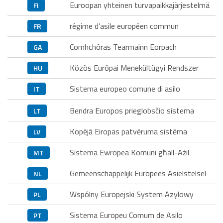
Euroopan yhteinen turvapaikkajärjestelmä
FI
régime d’asile européen commun
FR
Comhchóras Tearmainn Eorpach
GA
Közös Európai Menekültügyi Rendszer
HU
Sistema europeo comune di asilo
IT
Bendra Europos prieglobsčio sistema
LT
Kopējā Eiropas patvēruma sistēma
LV
Sistema Ewropea Komuni għall-Ażil
MT
Gemeenschappelijk Europees Asielstelsel
NL
Wspólny Europejski System Azylowy
PL
Sistema Europeu Comum de Asilo
PT