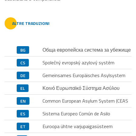
ALTRE TRADUZIONI
Обща европейска система за убежище
BG
Společný evropský azylový systém
CS
Gemeinsames Europäisches Asylsystem
DE
Κοινό Ευρωπαϊκό Σύστημα Ασύλου
EL
Common European Asylum System (CEAS
EN
Sistema Europeo Común de Asilo
ES
Euroopa ühtne varjupaigasüsteem
ET