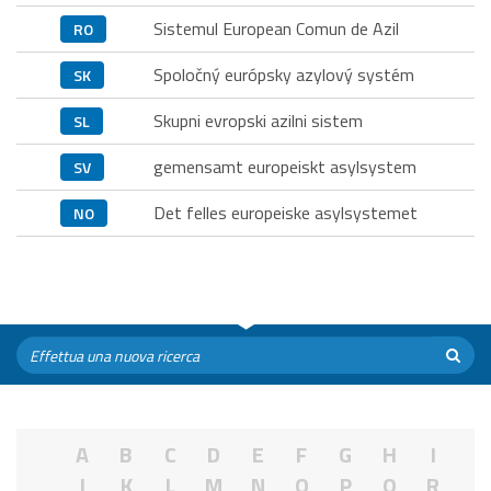
Sistemul European Comun de Azil
RO
Spoločný európsky azylový systém
SK
Skupni evropski azilni sistem
SL
gemensamt europeiskt asylsystem
SV
Det felles europeiske asylsystemet
NO
A
B
C
D
E
F
G
H
I
J
K
L
M
N
O
P
Q
R