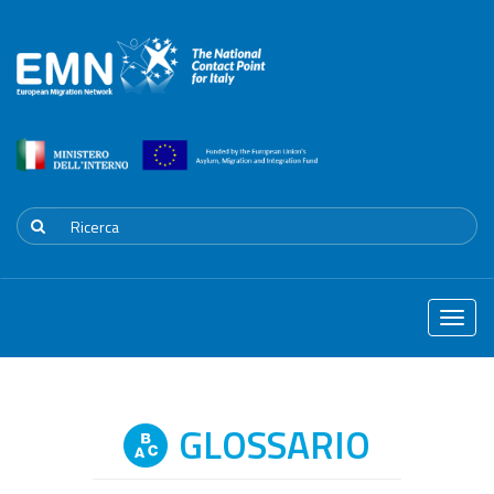
Toggle
naviga
GLOSSARIO