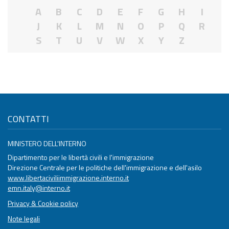
A
B
C
D
E
F
G
H
I
J
K
L
M
N
O
P
Q
R
S
T
U
V
W
X
Y
Z
CONTATTI
MINISTERO DELL'INTERNO
Dipartimento per le libertà civili e l'immigrazione
Direzione Centrale per le politiche dell'immigrazione e dell'asilo
www.libertaciviliimmigrazione.interno.it
emn.italy@interno.it
Privacy & Cookie policy
Note legali