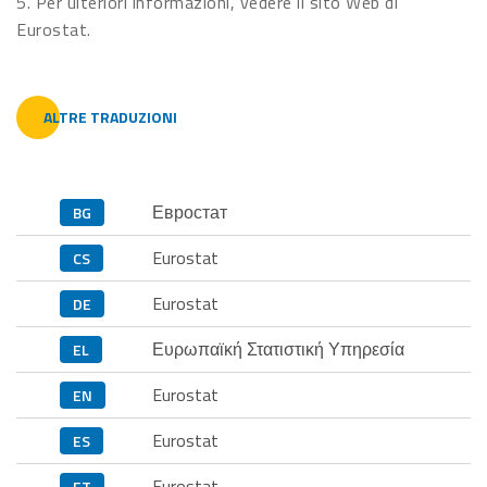
5. Per ulteriori informazioni, vedere il sito Web di
Eurostat.
ALTRE TRADUZIONI
Евростат
BG
Eurostat
CS
Eurostat
DE
Ευρωπαϊκή Στατιστική Υπηρεσία
EL
Eurostat
EN
Eurostat
ES
Eurostat
ET