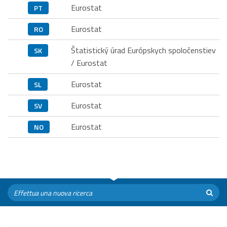
Eurostat
PT
Eurostat
RO
Štatistický úrad Európskych spoločenstiev
SK
/ Eurostat
Eurostat
SL
Eurostat
SV
Eurostat
NO