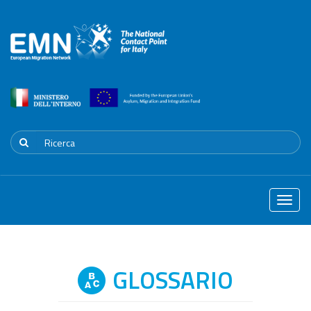
Toggle
naviga
GLOSSARIO