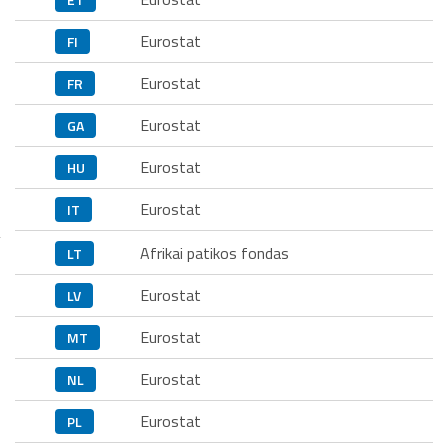
Eurostat
FI
Eurostat
FR
Eurostat
GA
Eurostat
HU
Eurostat
IT
Afrikai patikos fondas
LT
Eurostat
LV
Eurostat
MT
Eurostat
NL
Eurostat
PL