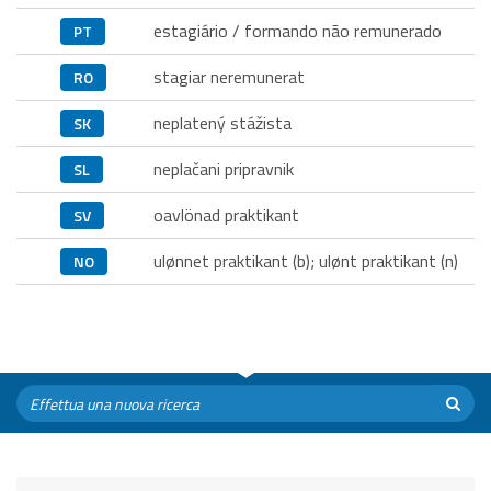
estagiário / formando não remunerado
PT
stagiar neremunerat
RO
neplatený stážista
SK
neplačani pripravnik
SL
oavlönad praktikant
SV
ulønnet praktikant (b); ulønt praktikant (n)
NO