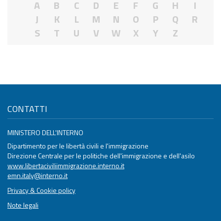
A
B
C
D
E
F
G
H
I
J
K
L
M
N
O
P
Q
R
S
T
U
V
W
X
Y
Z
CONTATTI
MINISTERO DELL'INTERNO
Dipartimento per le libertà civili e l'immigrazione
Direzione Centrale per le politiche dell'immigrazione e dell'asilo
www.libertaciviliimmigrazione.interno.it
emn.italy@interno.it
Privacy & Cookie policy
Note legali