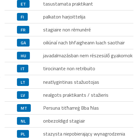
tasustamata praktikant
ET
palkaton harjoittelija
FI
stagiaire non rémunéré
FR
oiliúnaí nach bhfaigheann luach saothair
GA
javadalmazásban nem részesülő gyakornok
HU
tirocinante non retribuito
IT
neatlygintinas stažuotojas
LT
nealgots praktikants / stažieris
LV
Persuna titħarreġ Bba ħlas
MT
onbezoldigd stagiair
NL
stazysta niepobierający wynagrodzenia
PL