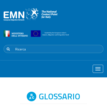
Toggle
naviga
GLOSSARIO