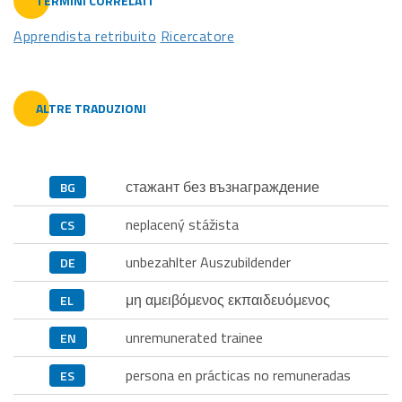
TERMINI CORRELATI
Apprendista retribuito
Ricercatore
ALTRE TRADUZIONI
стажант без възнаграждение
BG
neplacený stážista
CS
unbezahlter Auszubildender
DE
μη αμειβόμενος εκπαιδευόμενος
EL
unremunerated trainee
EN
persona en prácticas no remuneradas
ES