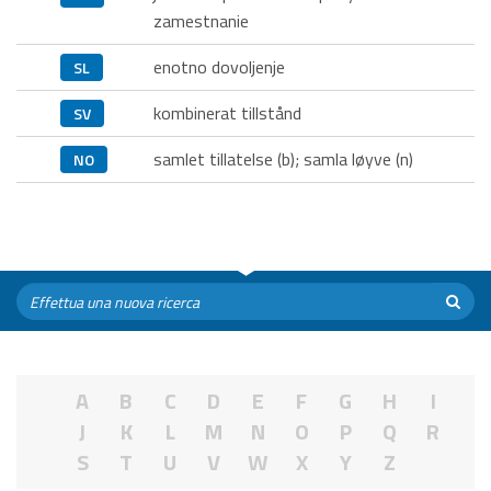
zamestnanie
enotno dovoljenje
SL
kombinerat tillstånd
SV
samlet tillatelse (b); samla løyve (n)
NO
A
B
C
D
E
F
G
H
I
J
K
L
M
N
O
P
Q
R
S
T
U
V
W
X
Y
Z