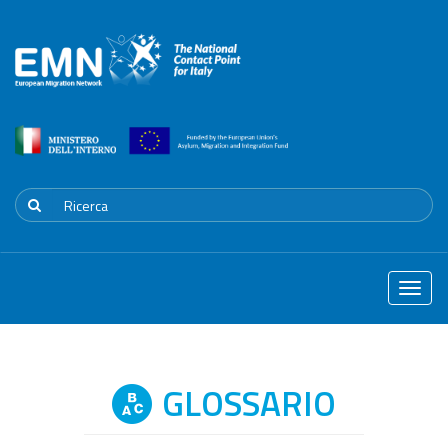
Toggle
naviga
GLOSSARIO