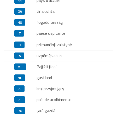
pays d’accueil
FR
tír aíochta
GA
fogadó ország
HU
paese ospitante
IT
priimančioji valstybė
LT
uzņēmējvalsts
LV
Pajjiż li jilqa’
MT
gastland
NL
kraj przyjmujący
PL
país de acolhimento
PT
ţară gazdă
RO