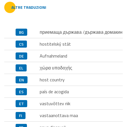
ALTRE TRADUZIONI
приемаща държава /държава домакин
BG
hostitelský stát
CS
Aufnahmeland
DE
χώρα υποδοχής
EL
host country
EN
país de acogida
ES
vastuvõttev riik
ET
vastaanottava maa
FI