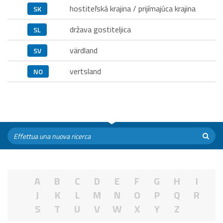
hostiteľská krajina / prijímajúca krajina
SK
država gostiteljica
SL
värdland
SV
vertsland
NO
A
B
C
D
E
F
G
H
I
J
K
L
M
N
O
P
Q
R
S
T
U
V
W
X
Y
Z