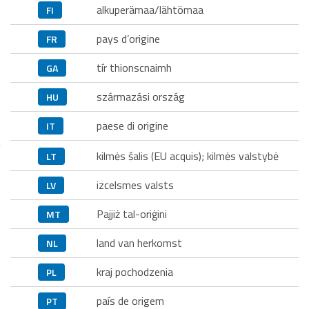
alkuperämaa/lähtömaa
FI
pays d’origine
FR
tír thionscnaimh
GA
származási ország
HU
paese di origine
IT
kilmės šalis (EU acquis); kilmės valstybė
LT
izcelsmes valsts
LV
Pajjiż tal-oriġini
MT
land van herkomst
NL
kraj pochodzenia
PL
país de origem
PT