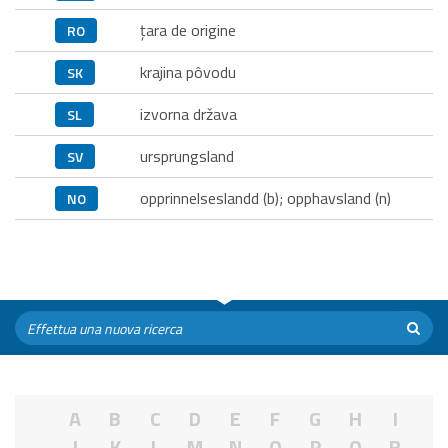
ţara de origine
RO
krajina pôvodu
SK
izvorna država
SL
ursprungsland
SV
opprinnelseslandd (b); opphavsland (n)
NO
A
B
C
D
E
F
G
H
I
J
K
L
M
N
O
P
Q
R