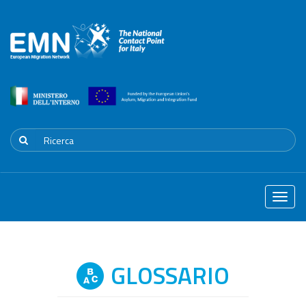
Toggle
naviga
GLOSSARIO