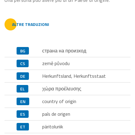
Una persona può avere più di un Paese di origine.
ALTRE TRADUZIONI
страна на произход
BG
země původu
CS
Herkunftsland, Herkunftsstaat
DE
χώρα προέλευσης
EL
country of origin
EN
país de origen
ES
päritoluriik
ET