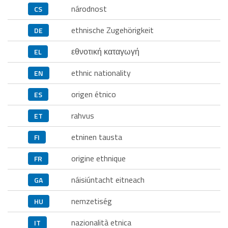
národnost
CS
ethnische Zugehörigkeit
DE
εθνοτική καταγωγή
EL
ethnic nationality
EN
origen étnico
ES
rahvus
ET
etninen tausta
FI
origine ethnique
FR
náisiúntacht eitneach
GA
nemzetiség
HU
nazionalità etnica
IT