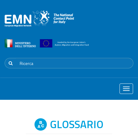
Toggle
naviga
GLOSSARIO