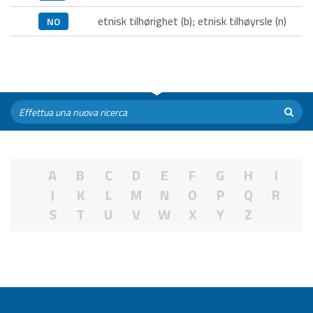
etnisk tilhørighet (b); etnisk tilhøyrsle (n)
NO
A
B
C
D
E
F
G
H
I
J
K
L
M
N
O
P
Q
R
S
T
U
V
W
X
Y
Z