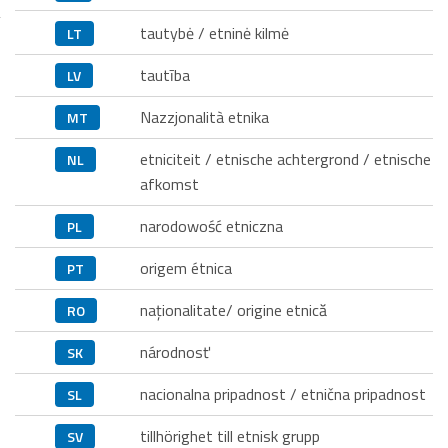
tautybė / etninė kilmė
LT
tautība
LV
Nazzjonalità etnika
MT
etniciteit / etnische achtergrond / etnische
NL
afkomst
narodowość etniczna
PL
origem étnica
PT
naţionalitate/ origine etnică
RO
národnosť
SK
nacionalna pripadnost / etnična pripadnost
SL
tillhörighet till etnisk grupp
SV