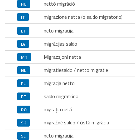
nettó migráció
HU
migrazione netta (o saldo migratorio)
IT
neto migracija
LT
migrācijas saldo
LV
Migrazzjoni netta
MT
migratiesaldo / netto migratie
NL
migracja netto
PL
saldo migratório
PT
migraţia netă
RO
migračné saldo / čistá migrácia
SK
neto migracija
SL