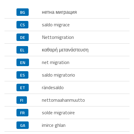
нетна миграция
BG
saldo migrace
CS
Nettomigration
DE
καθαρή μετανάστευση
EL
net migration
EN
saldo migratorio
ES
rändesaldo
ET
nettomaahanmuutto
FI
solde migratoire
FR
imirce ghlan
GA