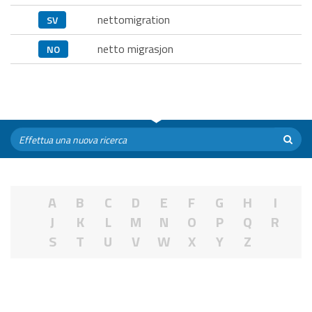
nettomigration
SV
netto migrasjon
NO
A
B
C
D
E
F
G
H
I
J
K
L
M
N
O
P
Q
R
S
T
U
V
W
X
Y
Z