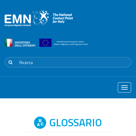
Toggle
naviga
GLOSSARIO