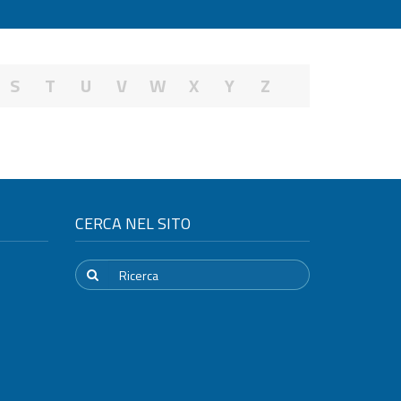
S
T
U
V
W
X
Y
Z
CERCA NEL SITO