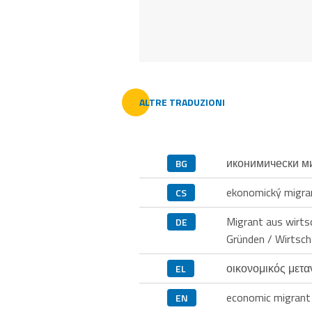
ALTRE TRADUZIONI
иконимически м
BG
ekonomický migra
CS
Migrant aus wirts
DE
Gründen / Wirtsc
οικονομικός μετ
EL
economic migrant
EN