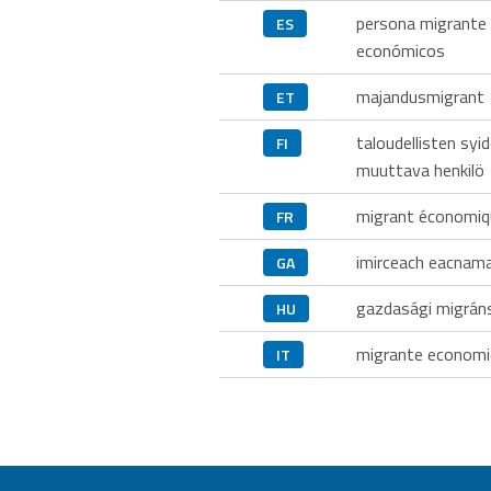
persona migrante
ES
económicos
majandusmigrant
ET
taloudellisten syi
FI
muuttava henkilö
migrant économiq
FR
imirceach eacnam
GA
gazdasági migrán
HU
migrante economi
IT