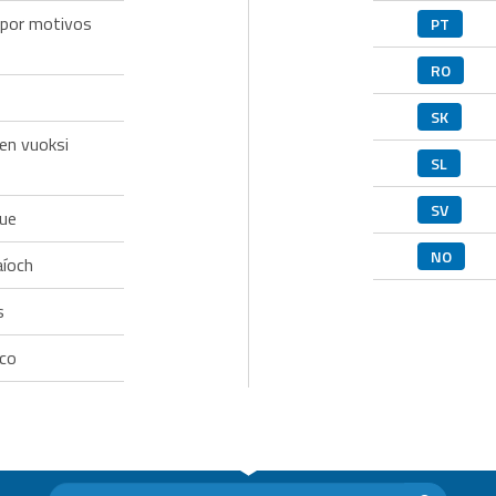
 por motivos
PT
RO
SK
den vuoksi
SL
SV
ue
NO
aíoch
s
co