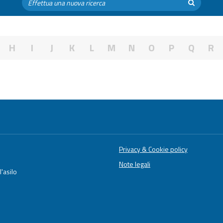
H
I
J
K
L
M
N
O
P
Q
R
Privacy & Cookie policy
Note legali
'asilo