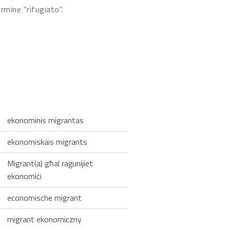
rmine "rifugiato".
ekonominis migrantas
ekonomiskais migrants
Migrant(a) għal raġunijiet
ekonomiċi
economische migrant
migrant ekonomiczny