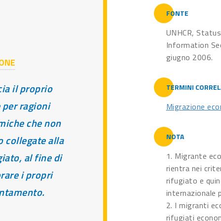
FONTE
UNHCR, Status 
Information Se
giugno 2006.
IONE
ia il proprio
TERMINI CORREL
 per ragioni
Migrazione ec
miche che non
NOTA
 collegate alla
iato, al fine di
1. Migrante ec
rientra nei crit
rare i propri
rifugiato e qui
entamento.
internazionale p
2. I migranti e
rifugiati econom