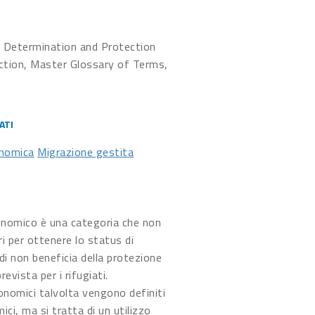
Determination and Protection
ction, Master Glossary of Terms,
ATI
onomica
Migrazione gestita
onomico è una categoria che non
eri per ottenere lo status di
ndi non beneficia della protezione
revista per i rifugiati.
conomici talvolta vengono definiti
ici, ma si tratta di un utilizzo