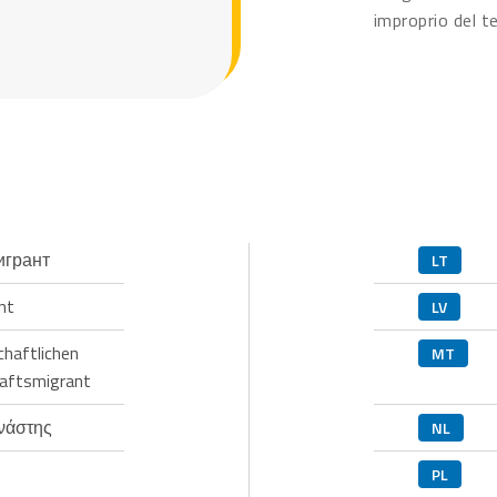
improprio del te
игрант
LT
nt
LV
chaftlichen
MT
haftsmigrant
ανάστης
NL
PL