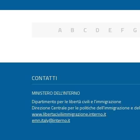
A
B
C
D
E
F
G
CONTATTI
MINISTERO DELL'INTERNO
Dipartimento per le libertà civili e l'immigrazione
Direzione Centrale per le politiche dell'immigrazione e dell
www.libertaciviliimmigrazione.interno.it
emn.italy@interno.it