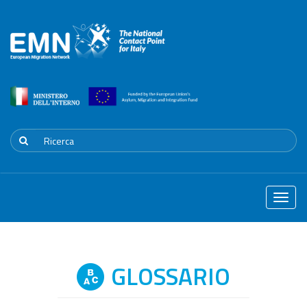
Toggle
naviga
GLOSSARIO