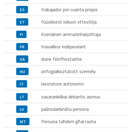
trabajador por cuanta propia
ES
füüsilisest isikust ettevõtja
ET
itsenäinen ammatinharjoittaja
FI
travailleur indépendant
FR
duine féinfhostaithe
GA
önfoglalkoztatott személy
HU
lavoratore autonomo
IT
savarankiškai dirbantis asmuo
LT
pašnodarbināta persona
LV
Persuna taħdem għal rasha
MT