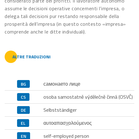
considerato parte dei profitti. Il lavoratore autonomo
assume le decisioni operative concernenti l'impresa, o
delega tali decisioni pur restando responsabile della
prosperità dell'impresa (in questo contesto «impresa»
comprende anche le ditte individuali).
ALTRE TRADUZIONI
самонаето лице
BG
osoba samostatně výdělečně činná (OSVČ)
CS
Selbstständiger
DE
αυτοαπασχολούμενος
EL
self-employed person
EN