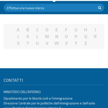
A
B
C
D
E
F
G
H
I
J
K
L
M
N
O
P
Q
R
S
T
U
V
W
X
Y
Z
CONTATTI
MINISTERO DELL'INTERNO
Dipartimento per le libertà civili e l'immigrazione
Direzione Centrale per le politiche dell'immigrazione e dell'asilo
www.libertaciviliimmigrazione.interno.it