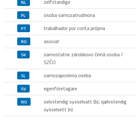
zelfstandige
NL
osoba samozatrudniona
PL
trabalhador por conta própria
PT
asociat
RO
samostatne zárobkovo činná osoba /
SK
SZČO
samozaposlena oseba
SL
egenföretagare
SV
selvstendig sysselsatt (b); sjølvstendig
NO
sysselsett (n)