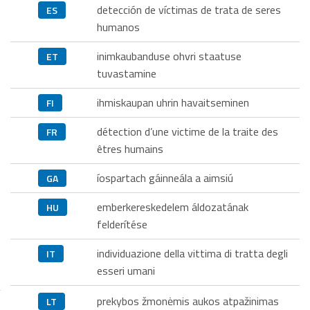
detección de víctimas de trata de seres
ES
humanos
inimkaubanduse ohvri staatuse
ET
tuvastamine
ihmiskaupan uhrin havaitseminen
FI
détection d’une victime de la traite des
FR
êtres humains
íospartach gáinneála a aimsiú
GA
emberkereskedelem áldozatának
HU
felderítése
individuazione della vittima di tratta degli
IT
esseri umani
prekybos žmonėmis aukos atpažinimas
LT