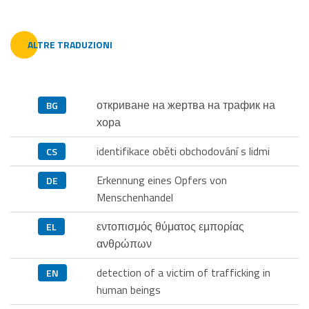
ALTRE TRADUZIONI
откриване на жертва на трафик на
BG
хора
identifikace oběti obchodování s lidmi
CS
Erkennung eines Opfers von
DE
Menschenhandel
εντοπισμός θύματος εμπορίας
EL
ανθρώπων
detection of a victim of trafficking in
EN
human beings