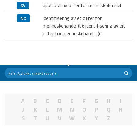
upptäckt av offer för människohandel
SV
identifisering av et offer for
NO
menneskehandel (b); identifisering av eit
offer for menneskehandel (n)
A
B
C
D
E
F
G
H
I
J
K
L
M
N
O
P
Q
R
S
T
U
V
W
X
Y
Z