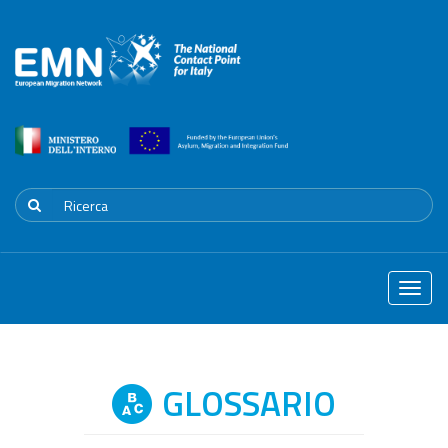
Toggle
naviga
GLOSSARIO