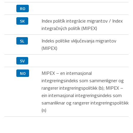
RO
Index politík integrácie migrantov / Index
SK
integračných politík (MIPEX)
Indeks politike vključevanja migrantov
SL
(MIPEX)
SV
MIPEX – en internasjonal
NO
integreringsindeks som sammenligner og
rangerer integreringspolitikk (b); MIPEX –
ein internasjonal integreringsindeks som
samanliknar og rangerer integreringspolitikk
(n)