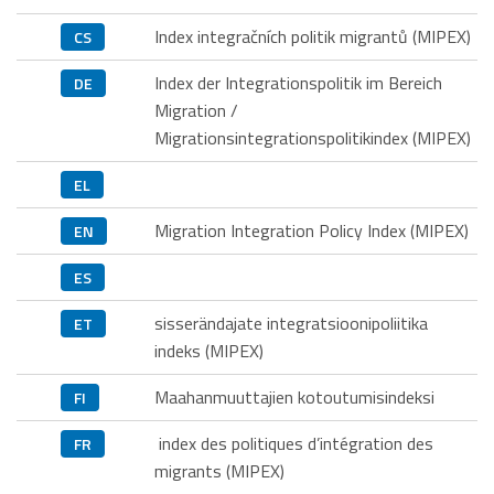
Index integračních politik migrantů (MIPEX)
CS
Index der Integrationspolitik im Bereich
DE
Migration /
Migrationsintegrationspolitikindex (MIPEX)
EL
Migration Integration Policy Index (MIPEX)
EN
ES
sisserändajate integratsioonipoliitika
ET
indeks (MIPEX)
Maahanmuuttajien kotoutumisindeksi
FI
index des politiques d’intégration des
FR
migrants (MIPEX)