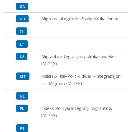
GA
Migráns Integrációs Szakpolitikai Index
HU
IT
LT
Migrantu integrācijas politikas indekss
LV
(MIPEX)
Indiċi (L-) tal-Politiki dwar l-Integrazzjoni
MT
tal-Migranti (MIPEX)
NL
Indeks Polityki Integracji Migrantów
PL
(MIPEX)
PT