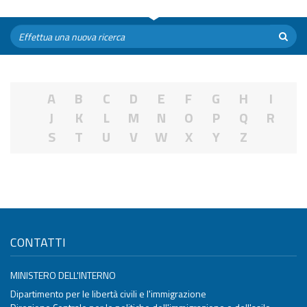
A
B
C
D
E
F
G
H
I
J
K
L
M
N
O
P
Q
R
S
T
U
V
W
X
Y
Z
CONTATTI
MINISTERO DELL'INTERNO
Dipartimento per le libertà civili e l'immigrazione