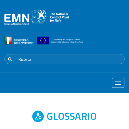
Toggle
naviga
GLOSSARIO