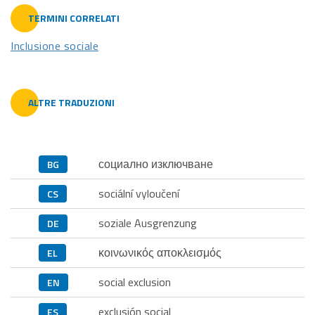
TERMINI CORRELATI
Inclusione sociale
ALTRE TRADUZIONI
социално изключване
BG
sociální vyloučení
CS
soziale Ausgrenzung
DE
κοινωνικός αποκλεισμός
EL
social exclusion
EN
exclusión social
ES