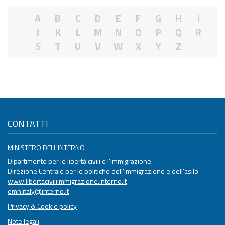
A
B
C
D
E
F
G
H
I
J
K
L
M
N
O
P
Q
R
S
T
U
V
W
X
Y
Z
CONTATTI
MINISTERO DELL'INTERNO
Dipartimento per le libertà civili e l'immigrazione
Direzione Centrale per le politiche dell'immigrazione e dell'asilo
www.libertaciviliimmigrazione.interno.it
emn.italy@interno.it
Privacy & Cookie policy
Note legali