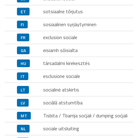
sotsiaalne tõrjutus
ET
sosiaalinen syrjäytyminen
FI
exclusion sociale
FR
eisiamh sóisialta
GA
társadalmi kirekesztés
HU
esclusione sociale
IT
socialinė atskirtis
LT
sociālā atstumtība
LV
Tisbita / Tbarrija soċjali / dumping soċjali
MT
sociale uitsluiting
NL