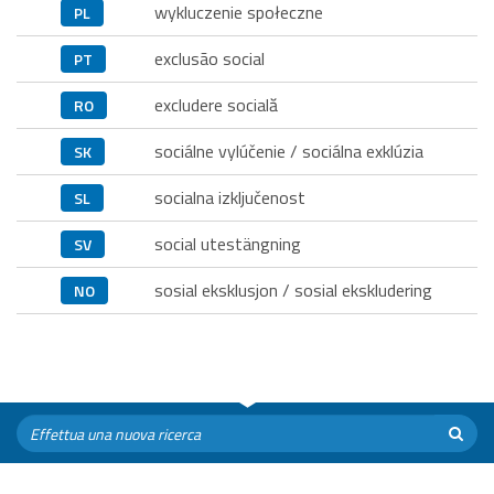
wykluczenie społeczne
PL
exclusão social
PT
excludere socială
RO
sociálne vylúčenie / sociálna exklúzia
SK
socialna izključenost
SL
social utestängning
SV
sosial eksklusjon / sosial ekskludering
NO