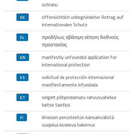
ochranu
offensichtlich unbegründeter Antrag auf
DE
internationalen Schutz
προδήλως αβάσιμη αίτηση διεθνούς
EL
προστασίας
manifestly unfounded application for
EN
international protection
solicitud de protección internacional
ES
manifiestamente infundada
selgelt põhjendamatu rahvusvahelise
ET
kaitse taotlus
ilmeisen perusteeton kansainvälistä
FI
suojelua koskeva hakemus