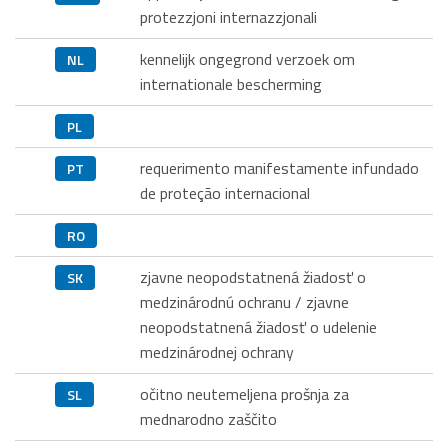
protezzjoni internazzjonali
kennelijk ongegrond verzoek om
NL
internationale bescherming
PL
requerimento manifestamente infundado
PT
de proteção internacional
RO
zjavne neopodstatnená žiadosť o
SK
medzinárodnú ochranu / zjavne
neopodstatnená žiadosť o udelenie
medzinárodnej ochrany
očitno neutemeljena prošnja za
SL
mednarodno zaščito