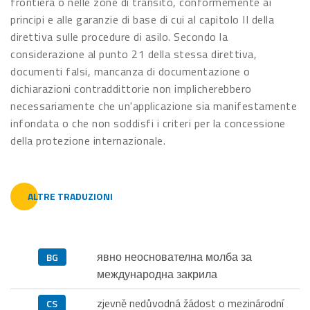
frontiera o nelle zone di transito, conformemente ai
principi e alle garanzie di base di cui al capitolo II della
direttiva sulle procedure di asilo. Secondo la
considerazione al punto 21 della stessa direttiva,
documenti falsi, mancanza di documentazione o
dichiarazioni contraddittorie non implicherebbero
necessariamente che un'applicazione sia manifestamente
infondata o che non soddisfi i criteri per la concessione
della protezione internazionale.
ALTRE TRADUZIONI
явно неоснователна молба за
BG
международна закрила
zjevně nedůvodná žádost o mezinárodní
CS