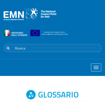
Toggle
naviga
GLOSSARIO