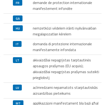
demande de protection internationale
FR
manifestement infondée
GA
nemzetközi védelem iránti nyilvánvalóan
HU
megalapozatlan kérelem
domanda di protezione internazionale
IT
manifestamente infondata
akivaizdžiai nepagrįstas tarptautinės
LT
apsaugos prašymas (EU acquis);
akivaizdžiai nepagrįstas prašymas suteikti
prieglobstį
acīmredzami nepamatots starptautiskās
LV
aizsardzības pieteikums
applikazzjoni manifestament bla bażi għal
MT