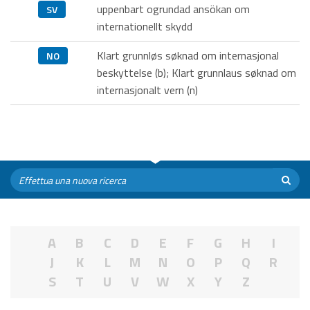
uppenbart ogrundad ansökan om
SV
internationellt skydd
Klart grunnløs søknad om internasjonal
NO
beskyttelse (b); Klart grunnlaus søknad om
internasjonalt vern (n)
A
B
C
D
E
F
G
H
I
J
K
L
M
N
O
P
Q
R
S
T
U
V
W
X
Y
Z