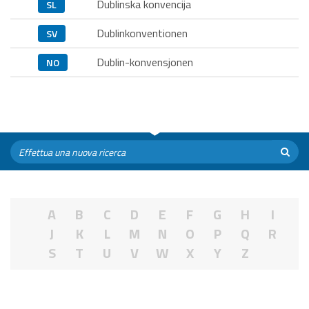
Dublinska konvencija
SL
Dublinkonventionen
SV
Dublin-konvensjonen
NO
A
B
C
D
E
F
G
H
I
J
K
L
M
N
O
P
Q
R
S
T
U
V
W
X
Y
Z