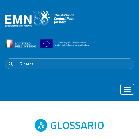
Toggle
naviga
GLOSSARIO