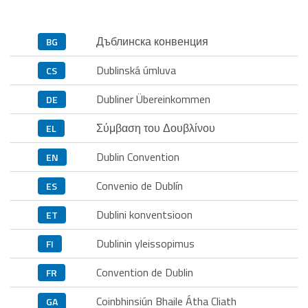
Дъблинска конвенция
BG
Dublinská úmluva
CS
Dubliner Übereinkommen
DE
Σύμβαση του Δουβλίνου
EL
Dublin Convention
EN
Convenio de Dublín
ES
Dublini konventsioon
ET
Dublinin yleissopimus
FI
Convention de Dublin
FR
Coinbhinsiún Bhaile Átha Cliath
GA