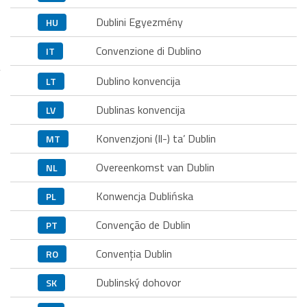
Dublini Egyezmény
HU
Convenzione di Dublino
IT
Dublino konvencija
LT
Dublinas konvencija
LV
Konvenzjoni (Il-) ta’ Dublin
MT
Overeenkomst van Dublin
NL
Konwencja Dublińska
PL
Convenção de Dublin
PT
Convenția Dublin
RO
Dublinský dohovor
SK