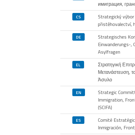
имиграция, гра
Strategický výbor
CS
přistěhovalectví, h
Strategisches Kom
DE
Einwanderungs-, 
Asylfragen
Στρατηγική Επιτρ
EL
Μετανάστευση, τα
Άσυλο
Strategic Commit
EN
Immigration, Fron
(SCIFA)
Comité Estratégic
ES
Inmigración, Front