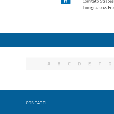
Comitato Strategic
IT
Immigrazione, Fron
A
B
C
D
E
F
G
CONTATTI