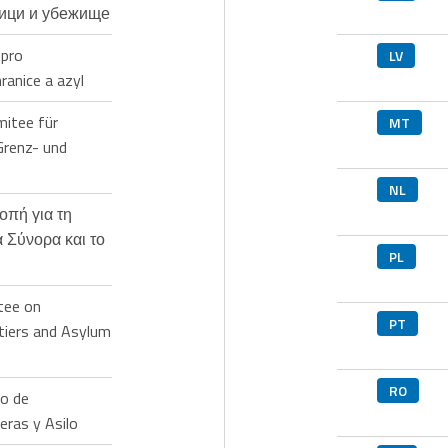
ници и убежище
 pro
LV
ranice a azyl
itee für
MT
Grenz- und
NL
οπή για τη
 Σύνορα και το
PL
tee on
PT
tiers and Asylum
RO
o de
eras y Asilo