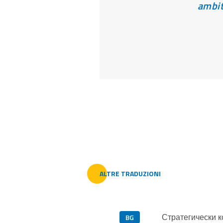
ambit
ALTRE TRADUZIONI
Стратегически к
BG