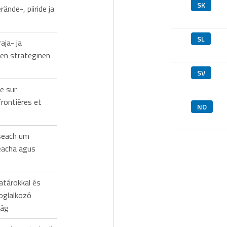
SK
rände-, piiride ja
SL
ja- ja
den strateginen
SV
e sur
frontières et
NO
iseach um
neacha agus
atárokkal és
oglalkozó
ság