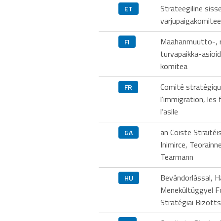
Strateegiline sisse
ET
varjupaigakomitee
Maahanmuutto-, ra
FI
turvapaikka-asioi
komitea
Comité stratégiqu
FR
l’immigration, les 
l’asile
an Coiste Straité
GA
Inimirce, Teorain
Tearmann
Bevándorlással, H
HU
Menekültüggyel F
Stratégiai Bizott