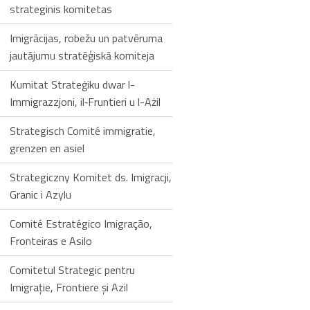
strateginis komitetas
Imigrācijas, robežu un patvēruma
jautājumu stratēģiskā komiteja
Kumitat Strateġiku dwar l-
Immigrazzjoni, il‑Fruntieri u l-Ażil
Strategisch Comité immigratie,
grenzen en asiel
Strategiczny Komitet ds. Imigracji,
Granic i Azylu
Comité Estratégico Imigração,
Fronteiras e Asilo
Comitetul Strategic pentru
Imigraţie, Frontiere şi Azil