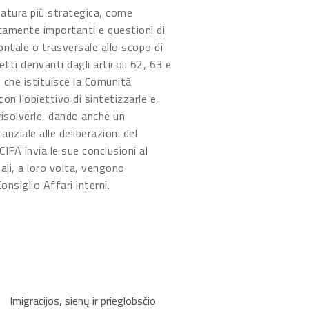
 natura più strategica, come
icamente importanti e questioni di
ontale o trasversale allo scopo di
etti derivanti dagli articoli 62, 63 e
 che istituisce la Comunità
on l'obiettivo di sintetizzarle e,
risolverle, dando anche un
nziale alle deliberazioni del
FA invia le sue conclusioni al
li, a loro volta, vengono
nsiglio Affari interni.
Imigracijos, sienų ir prieglobsčio