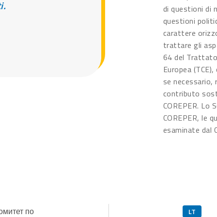
i.
di questioni di
questioni polit
carattere orizz
trattare gli asp
64 del Trattato
Europea (TCE), c
se necessario, 
contributo sosta
COREPER. Lo SCI
COREPER, le qua
esaminate dal Co
омитет по
LT