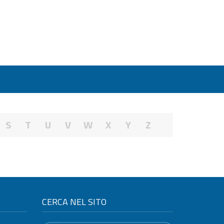
S
T
U
V
W
X
Y
Z
CERCA NEL SITO