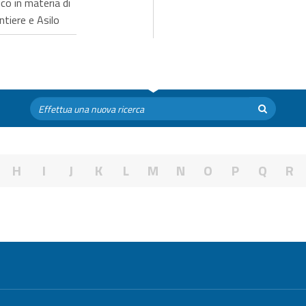
o in materia di
tiere e Asilo
H
I
J
K
L
M
N
O
P
Q
R