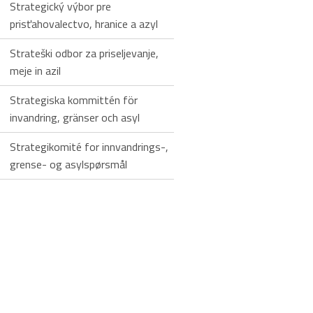
Strategický výbor pre
prisťahovalectvo, hranice a azyl
Strateški odbor za priseljevanje,
meje in azil
Strategiska kommittén för
invandring, gränser och asyl
Strategikomité for innvandrings-,
grense- og asylspørsmål