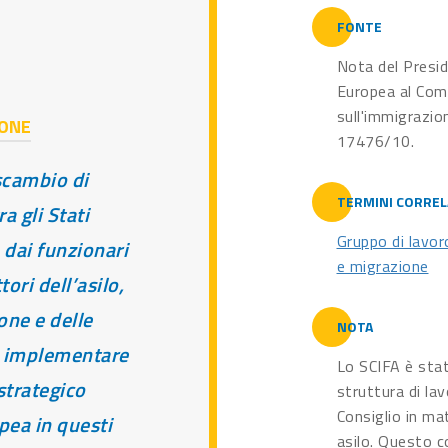
FONTE
Nota del Presid
Europea al Com
sull'immigrazion
IONE
17476/10.
scambio di
TERMINI CORREL
a gli Stati
Gruppo di lavoro
 dai funzionari
e migrazione
tori dell’asilo,
one e delle
NOTA
di implementare
Lo SCIFA è sta
strategico
struttura di lav
Consiglio in ma
pea in questi
asilo. Questo c