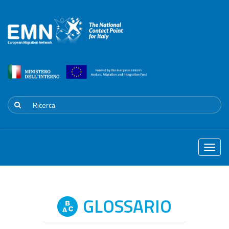
Toggle
naviga
GLOSSARIO