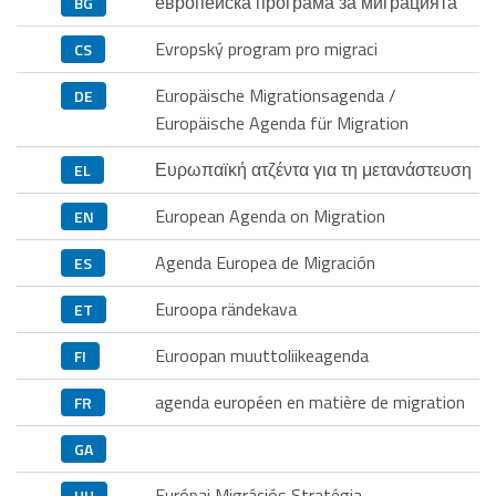
европейска програма за миграцията
BG
Evropský program pro migraci
CS
Europäische Migrationsagenda /
DE
Europäische Agenda für Migration
Ευρωπαϊκή ατζέντα για τη μετανάστευση
EL
European Agenda on Migration
EN
Agenda Europea de Migración
ES
Euroopa rändekava
ET
Euroopan muuttoliikeagenda
FI
agenda européen en matière de migration
FR
GA
Európai Migrációs Stratégia
HU