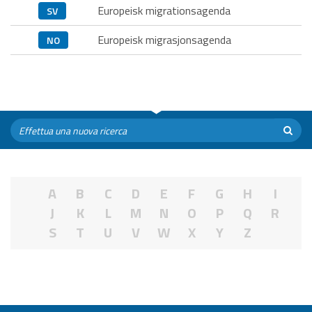
Europeisk migrationsagenda
SV
Europeisk migrasjonsagenda
NO
A
B
C
D
E
F
G
H
I
J
K
L
M
N
O
P
Q
R
S
T
U
V
W
X
Y
Z