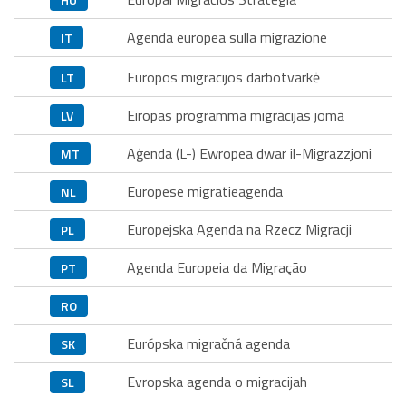
Agenda europea sulla migrazione
IT
Europos migracijos darbotvarkė
LT
Eiropas programma migrācijas jomā
LV
Aġenda (L-) Ewropea dwar il-Migrazzjoni
MT
Europese migratieagenda
NL
Europejska Agenda na Rzecz Migracji
PL
Agenda Europeia da Migração
PT
RO
Európska migračná agenda
SK
Evropska agenda o migracijah
SL