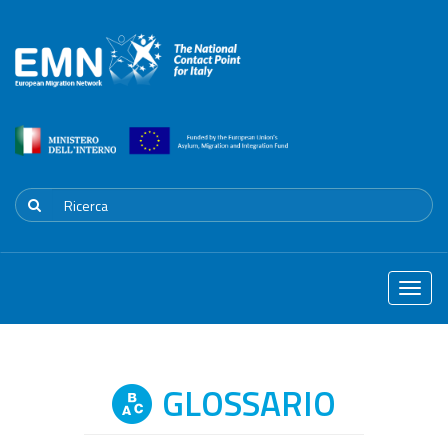
Toggle
naviga
GLOSSARIO