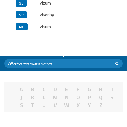
vizum
SL
visering
SV
visum
NO
A
B
C
D
E
F
G
H
I
J
K
L
M
N
O
P
Q
R
S
T
U
V
W
X
Y
Z