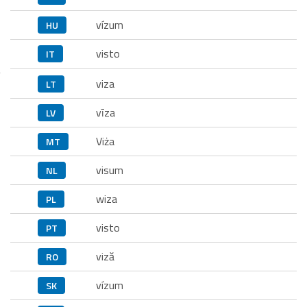
vízum
HU
visto
IT
viza
LT
vīza
LV
Viża
MT
visum
NL
wiza
PL
visto
PT
viză
RO
vízum
SK