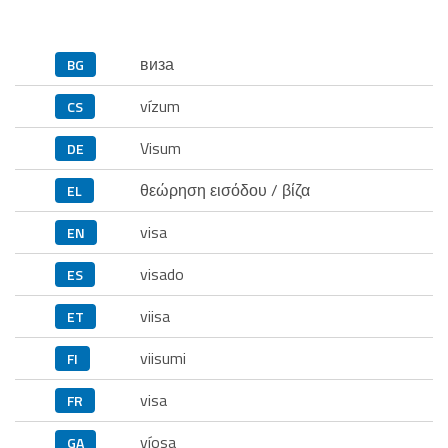
виза
BG
vízum
CS
Visum
DE
θεώρηση εισόδου / βίζα
EL
visa
EN
visado
ES
viisa
ET
viisumi
FI
visa
FR
víosa
GA