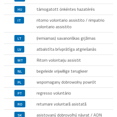
támogatott önkéntes hazatérés
HU
ritorno volontario assistito / rimpatrio
IT
volontario assistito
(remiamas) savanoriškas grįžimas
LT
atbalstīta brīvprātīga atgriešanās
LV
Ritorn volontarju assistit
MT
begeleide vrijwillige terugkeer
NL
wspomagany dobrowolny powrót
PL
regresso voluntário
PT
returnare voluntară asistată
RO
asistovaný dobrovoľný návrat / ADN
SK