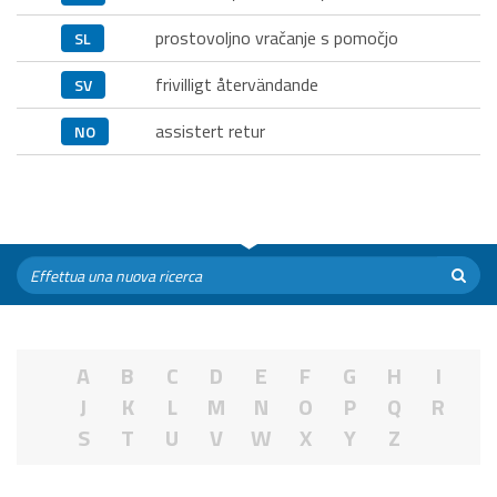
prostovoljno vračanje s pomočjo
SL
frivilligt återvändande
SV
assistert retur
NO
A
B
C
D
E
F
G
H
I
J
K
L
M
N
O
P
Q
R
S
T
U
V
W
X
Y
Z