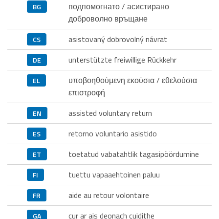
подпомогнато / асистирано
BG
доброволно връщане
asistovaný dobrovolný návrat
CS
unterstützte freiwillige Rückkehr
DE
υποβοηθούμενη εκούσια / εθελούσια
EL
επιστροφή
assisted voluntary return
EN
retorno voluntario asistido
ES
toetatud vabatahtlik tagasipöördumine
ET
tuettu vapaaehtoinen paluu
FI
aide au retour volontaire
FR
cur ar ais deonach cuidithe
GA