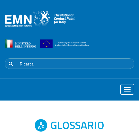
Toggle
naviga
GLOSSARIO