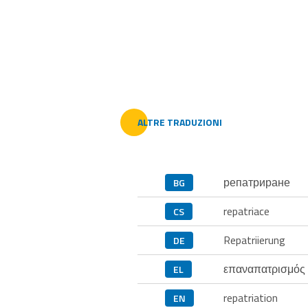
ALTRE TRADUZIONI
репатриране
BG
repatriace
CS
Repatriierung
DE
επαναπατρισμός
EL
repatriation
EN