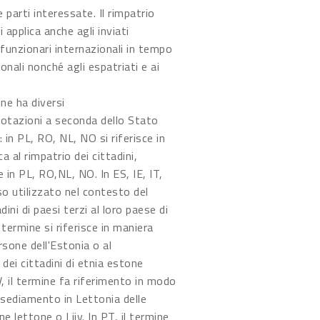
 parti interessate. Il rimpatrio
applica anche agli inviati
 funzionari internazionali in tempo
ionali nonché agli espatriati e ai
ne ha diversi
notazioni a seconda dello Stato
 in PL, RO, NL, NO si riferisce in
a al rimpatrio dei cittadini,
 in PL, RO,NL, NO. In ES, IE, IT,
o utilizzato nel contesto del
dini di paesi terzi al loro paese di
l termine si riferisce in maniera
rsone dell'Estonia o al
dei cittadini di etnia estone
V, il termine fa riferimento in modo
insediamento in Lettonia delle
ne lettone o Liiv. In PT, il termine