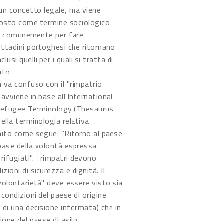
un concetto legale, ma viene
tosto come termine sociologico.
to comunemente per fare
cittadini portoghesi che ritornano
clusi quelli per i quali si tratta di
ato.
n va confuso con il "rimpatrio
avviene in base all'International
efugee Terminology (Thesaurus
ella terminologia relativa
finito come segue: "Ritorno al paese
a base della volontà espressa
rifugiati". I rimpatri devono
izioni di sicurezza e dignità. Il
"volontarietà" deve essere visto sia
e condizioni del paese di origine
a di una decisione informata) che in
ione del paese di asilo