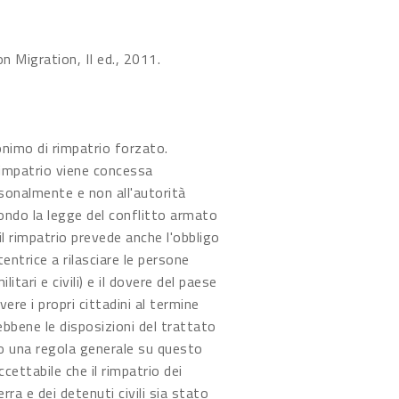
n Migration, II ed., 2011.
onimo di rimpatrio forzato.
 rimpatrio viene concessa
rsonalmente e non all'autorità
ondo la legge del conflitto armato
il rimpatrio prevede anche l'obbligo
tentrice a rilasciare le persone
ilitari e civili) e il dovere del paese
evere i propri cittadini al termine
Sebbene le disposizioni del trattato
 una regola generale su questo
cettabile che il rimpatrio dei
erra e dei detenuti civili sia stato