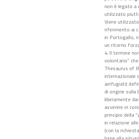
non è legato a 
utilizzato piut
Viene utilizza
riferimento ai 
in Portogallo, in
un ritorno forz
4. Il termine no
volontario" che 
Thesaurus of R
internazionale d
airifugiati) de
di origine sull
liberamente dai 
avvenire in cond
principio della 
in relazione all
(con la richiest
base alla situaz