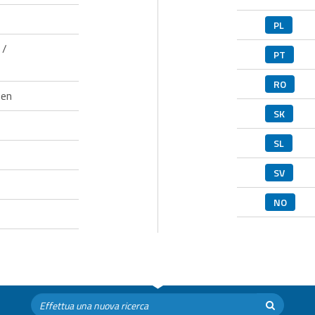
PL
 /
PT
RO
nen
SK
SL
SV
NO