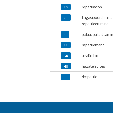
repatriación
ES
tagasipöördumine
ET
repatrieerumine
paluu, palauttami
FI
rapatriement
FR
aisdúichiú
GA
hazatelepítés
HU
rimpatrio
IT