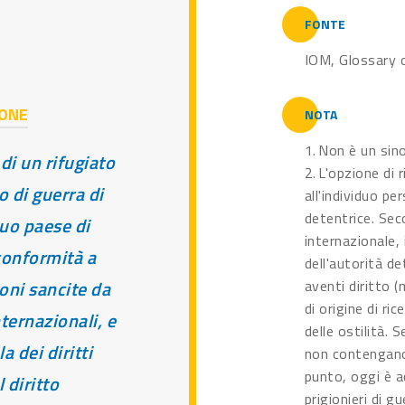
FONTE
IOM, Glossary o
IONE
NOTA
1. Non è un sin
 di un rifugiato
2. L'opzione di
o di guerra di
all'individuo pe
detentrice. Sec
suo paese di
internazionale, 
conformità a
dell'autorità de
oni sancite da
aventi diritto (m
di origine di ric
internazionali, e
delle ostilità. 
la dei diritti
non contengano
punto, oggi è ac
 diritto
prigionieri di gu