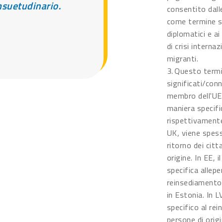
nsuetudinario.
consentito dalle
come termine si 
diplomatici e ai
di crisi internaz
migranti.
3. Questo termi
significati/con
membro dell'UE:
maniera specific
rispettivamente
UK, viene spess
ritorno dei citta
origine. In EE, i
specifica allepe
reinsediamento 
in Estonia. In L
specifico al re
persone di origi