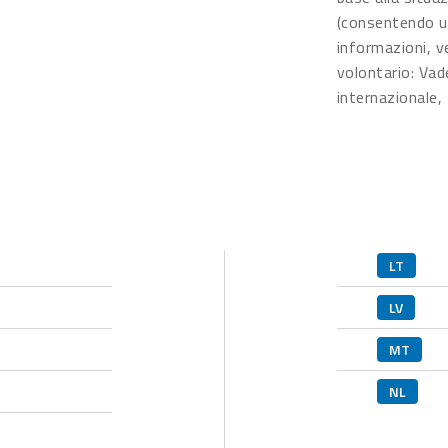
(consentendo una
informazioni, v
volontario: Va
internazionale,
LT
LV
MT
NL