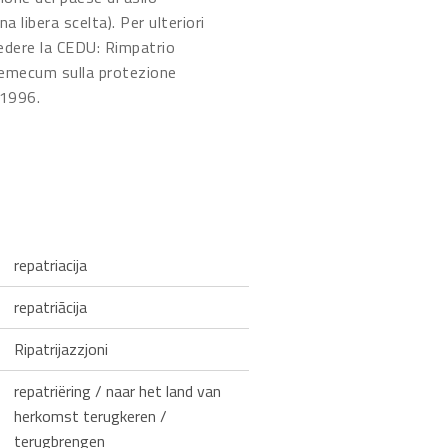
 libera scelta). Per ulteriori
edere la CEDU: Rimpatrio
demecum sulla protezione
 1996.
repatriacija
repatriācija
Ripatrijazzjoni
repatriëring / naar het land van
herkomst terugkeren /
terugbrengen