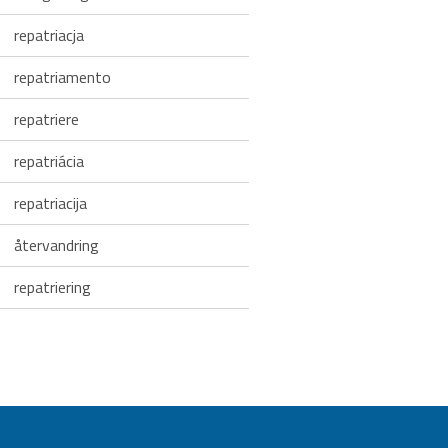
repatriacja
repatriamento
repatriere
repatriácia
repatriacija
återvandring
repatriering