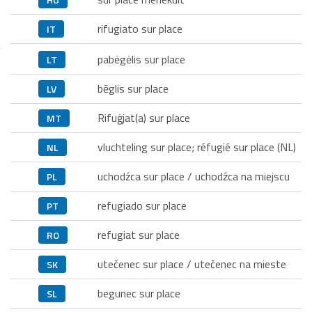
rifugiato sur place
IT
pabėgėlis sur place
LT
bēglis sur place
LV
Rifuġjat(a) sur place
MT
vluchteling sur place; réfugié sur place (NL)
NL
uchodźca sur place / uchodźca na miejscu
PL
refugiado sur place
PT
refugiat sur place
RO
utečenec sur place / utečenec na mieste
SK
begunec sur place
SL