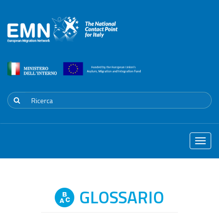
Toggle
naviga
GLOSSARIO