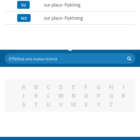
sur place-flykting
SV
sur place-flyktning
NO
A
B
C
D
E
F
G
H
I
J
K
L
M
N
O
P
Q
R
S
T
U
V
W
X
Y
Z