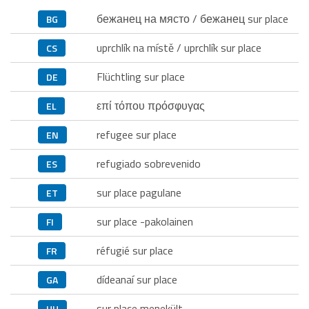
бежанец на място / бежанец sur place
BG
uprchlík na místě / uprchlík sur place
CS
Flüchtling sur place
DE
επί τόπου πρόσφυγας
EL
refugee sur place
EN
refugiado sobrevenido
ES
sur place pagulane
ET
sur place -pakolainen
FI
réfugié sur place
FR
dídeanaí sur place
GA
sur place menekült
HU