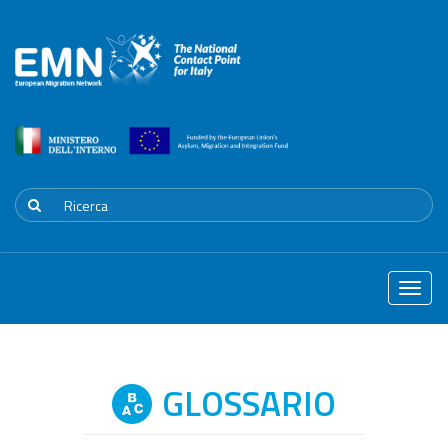
Toggle
naviga
GLOSSARIO