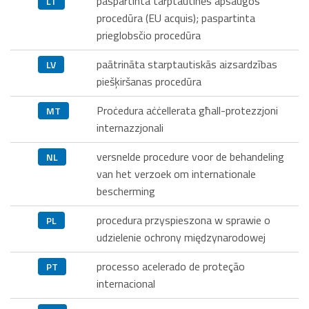
paspartinta tarptautinės apsaugos
LT
procedūra (EU acquis); paspartinta
prieglobsčio procedūra
paātrināta starptautiskās aizsardzības
LV
piešķiršanas procedūra
Proċedura aċċellerata għall-protezzjoni
MT
internazzjonali
versnelde procedure voor de behandeling
NL
van het verzoek om internationale
bescherming
procedura przyspieszona w sprawie o
PL
udzielenie ochrony międzynarodowej
processo acelerado de proteção
PT
internacional