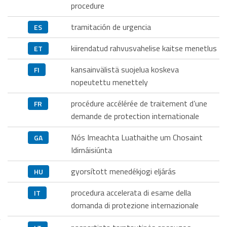
procedure
tramitación de urgencia
ES
kiirendatud rahvusvahelise kaitse menetlus
ET
kansainvälistä suojelua koskeva
FI
nopeutettu menettely
procédure accélérée de traitement d’une
FR
demande de protection internationale
Nós Imeachta Luathaithe um Chosaint
GA
Idirnáisiúnta
gyorsított menedékjogi eljárás
HU
procedura accelerata di esame della
IT
domanda di protezione internazionale