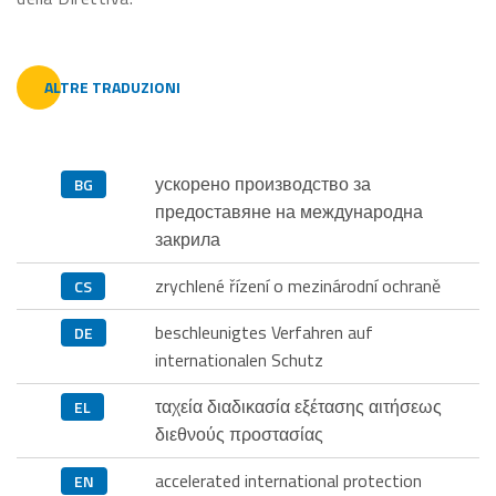
ALTRE TRADUZIONI
ускорено производство за
BG
предоставяне на международна
закрила
zrychlené řízení o mezinárodní ochraně
CS
beschleunigtes Verfahren auf
DE
internationalen Schutz
ταχεία διαδικασία εξέτασης αιτήσεως
EL
διεθνούς προστασίας
accelerated international protection
EN