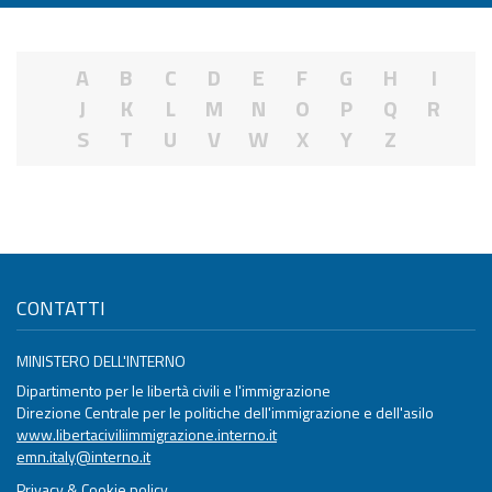
A
B
C
D
E
F
G
H
I
J
K
L
M
N
O
P
Q
R
S
T
U
V
W
X
Y
Z
CONTATTI
MINISTERO DELL'INTERNO
Dipartimento per le libertà civili e l'immigrazione
Direzione Centrale per le politiche dell'immigrazione e dell'asilo
www.libertaciviliimmigrazione.interno.it
emn.italy@interno.it
Privacy & Cookie policy