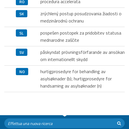
procedura accelerata
RO
zrýchlený postup posudzovania žiadosti o
SK
medzinárodnú ochranu
pospešen postopek za pridobitev statusa
SL
mednarodne zaščite
påskyndat prövningsförfarande av ansökan
SV
om internationellt skydd
hurtigprosedyre for behandling av
NO
asylsøknader (b); hurtigprosedyre for
handsaming av asylsøknader (n)