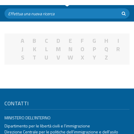
A
B
C
D
E
F
G
H
I
J
K
L
M
N
O
P
Q
R
S
T
U
V
W
X
Y
Z
CONTATTI
MINISTERO DELL'INTERNO
Dipartimento per le libertà civili e l'immigrazione
Direzione Centrale per le politiche dell'immigrazione e dell'asilo