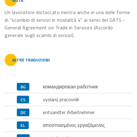
NOTA
Un lavoratore distaccato rientra anche in una delle forme
di "scambio di servizi in modalità 4" ai sensi del GATS -
General Agreement on Trade in Services (Accordo
generale sugli scambi di servizi).
ALTRE TRADUZIONI
командирован работник
BG
vyslaný pracovník
CS
entsandter Arbeitnehmer
DE
αποσπασμένος εργαζόμενος
EL