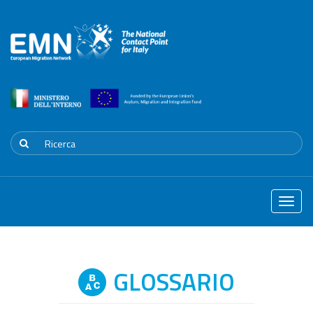
Toggle
naviga
GLOSSARIO