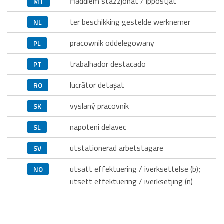
Ħaddiem stazzjonat / ippostjat
MT
ter beschikking gestelde werknemer
NL
pracownik oddelegowany
PL
trabalhador destacado
PT
lucrător detaşat
RO
vyslaný pracovník
SK
napoteni delavec
SL
utstationerad arbetstagare
SV
utsatt effektuering / iverksettelse (b);
NO
utsett effektuering / iverksetjing (n)