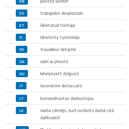
posted worker
EN
trabajador desplazado
ES
lähetatud töötaja
ET
lähetetty työntekijä
FI
travailleur détaché
FR
oibrí ar phostú
GA
kihelyezett dolgozó
HU
lavoratore distaccato
IT
komandiruotas darbuotojas
LT
darba ņēmējs, kurš norīkots darbā citā
LV
dalībvalstī