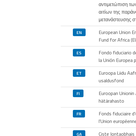
αντιμετώπιση τω
αιτίων της παρά
μετανάστευσης σ
European Union E
EN
Fund for Africa (E
Fondo fiduciario 
ES
la Unión Europea p
Euroopa Liidu Aafr
ET
usaldusfond
Euroopan Unionin 
FI
hätärahasto
Fonds fiduciaire d
FR
l'Union européenne
Ciste Iontaobhais
GA