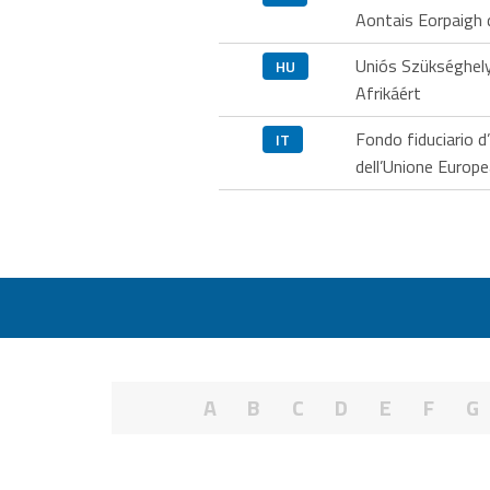
Aontais Eorpaigh 
Uniós Szükséghely
HU
Afrikáért
Fondo fiduciario 
IT
dell’Unione Europea
A
B
C
D
E
F
G