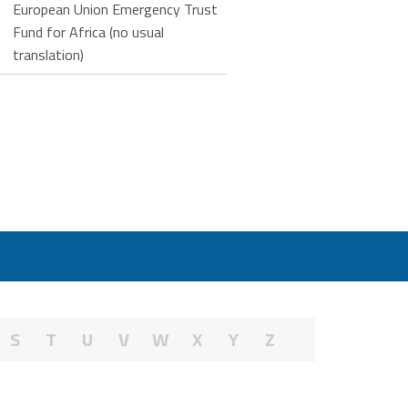
European Union Emergency Trust
Fund for Africa (no usual
translation)
S
T
U
V
W
X
Y
Z