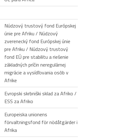
Núdzový trustový fond Európskej
únie pre Afriku / Núdzový
zverenecký fond Európskej únie
pre Afriku / Núdzový trustový
fond EÚ pre stabilitu a riešenie
základných príčin neregulárnej
migrácie a vysídľovania osôb v
Afrike
Evropski skrbniški sklad za Afriko /
ESS za Afriko
Europeiska unionens
förvaltningsfond för nödåtgärder i
Afrika