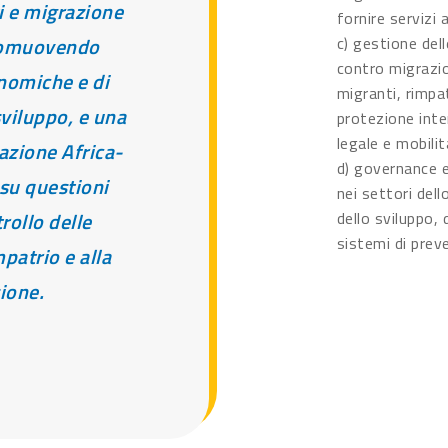
i e migrazione
fornire servizi 
promuovendo
c) gestione del
contro migrazio
nomiche e di
migranti, rimpa
sviluppo, e una
protezione inte
legale e mobilit
azione Africa-
d) governance e
su questioni
nei settori dell
trollo delle
dello sviluppo, 
sistemi di preve
mpatrio e alla
ione.