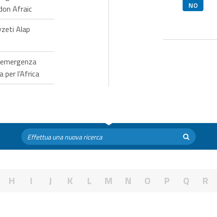
NO
don Afraic
zeti Alap
d’emergenza
 per l’Africa
H
I
J
K
L
M
N
O
P
Q
R