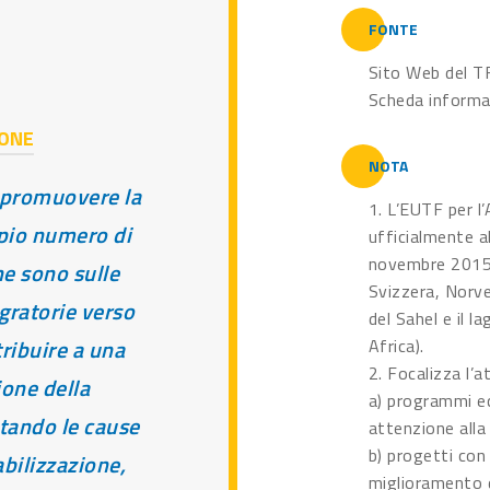
FONTE
Sito Web del TF
Scheda informat
IONE
NOTA
 promuovere la
1. L’EUTF per l
mpio numero di
ufficialmente al
novembre 2015 
he sono sulle
Svizzera, Norve
igratorie verso
del Sahel e il la
tribuire a una
Africa).
2. Focalizza l’a
ione della
a) programmi ec
tando le cause
attenzione alla
b) progetti con 
bilizzazione,
miglioramento d