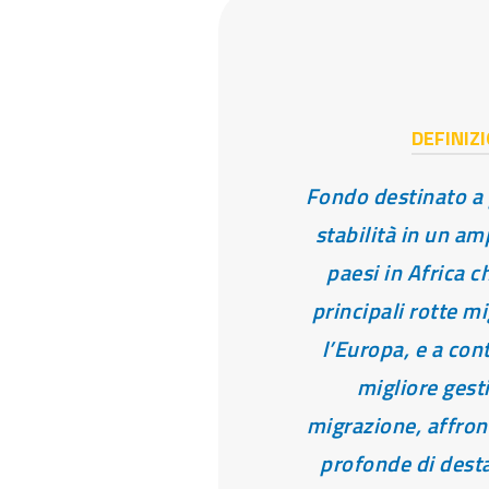
DEFINIZ
Fondo destinato a
stabilità in un a
paesi in Africa c
principali rotte m
l’Europa, e a con
migliore gest
migrazione, affron
profonde di desta