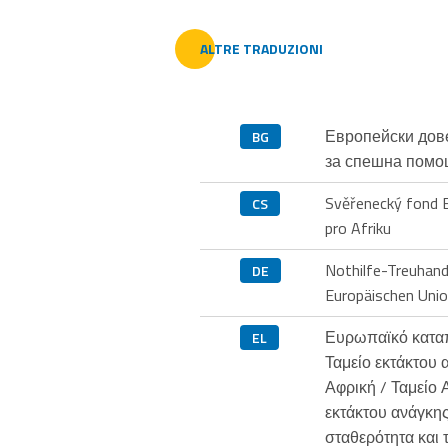
ALTRE TRADUZIONI
Европейски дов
BG
за спешна помо
Svěřenecký fond E
CS
pro Afriku
Nothilfe-Treuhan
DE
Europäischen Unio
Ευρωπαϊκό καταπ
EL
Ταμείο εκτάκτου 
Αφρική / Ταμείο
εκτάκτου ανάγκης
σταθερότητα και 