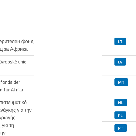
ерителен фонд
LT
щ за Африка
vropské unie
LV
dfonds der
MT
n für Afrika
ιστευματικό
NL
ανάγκης για την
PL
 Αρωγής
 για τη
PT
την