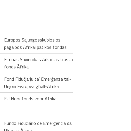
Europos Sąjungosskubiosios
pagalbos Afrikai patikos fondas
Eiropas Savienības Ārkārtas trasta
fonds Āfrikai
Fond Fiduċjarju ta’ Emerġenza tal-
Unjoni Ewropea għall-Afrika
EU Noodfonds voor Afrika
Fundo Fiduciário de Emergência da
UE para África