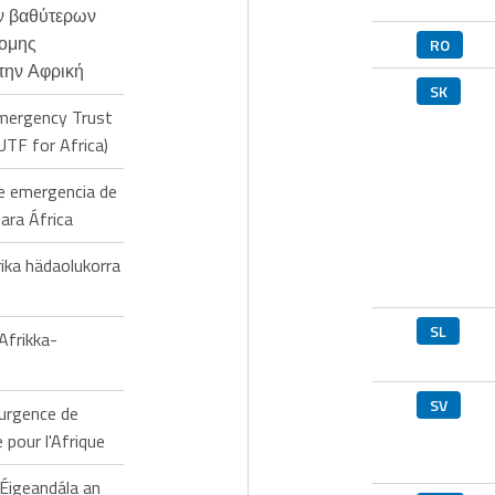
ν βαθύτερων
νομης
RO
την Αφρική
SK
mergency Trust
UTF for Africa)
de emergencia de
ara África
ika hädaolukorra
SL
Afrikka-
SV
'urgence de
 pour l'Afrique
 Éigeandála an