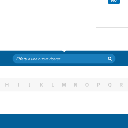
NO
H
I
J
K
L
M
N
O
P
Q
R