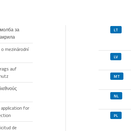
молба за
LT
акрила
 o mezinárodní
LV
rags auf
chutz
MT
διεθνούς
NL
application for
ection
PL
icitud de