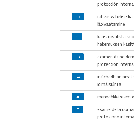
protección interna
rahvusvahelise ka
ET
läbivaatamine
kansainvälistä su
FI
hakemuksen käsit
examen d’une dem
FR
protection interna
iniúchadh ar iarrat
GA
idirnáisiúnta
menedékkérelem el
HU
esame della doma
IT
protezione interna