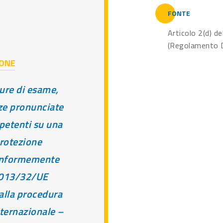
FONTE
Articolo 2(d) 
(Regolamento Du
IONE
ure di esame,
ze pronunciate
petenti su una
rotezione
conformemente
 2013/32/UE
 alla procedura
nternazionale –