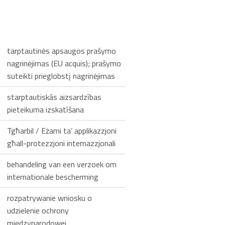
tarptautinės apsaugos prašymo
nagrinėjimas (EU acquis); prašymo
suteikti prieglobstį nagrinėjimas
starptautiskās aizsardzības
pieteikuma izskatīšana
Tgħarbil / Eżami ta’ applikazzjoni
għall-protezzjoni internazzjonali
behandeling van een verzoek om
internationale bescherming
rozpatrywanie wniosku o
udzielenie ochrony
międzynarodowej