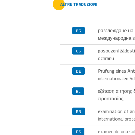
ALTRE TRADUZIONI
разглеждане на 
BG
международна з
posouzení žádosti
CS
ochranu
Prüfung eines Ant
DE
internationalen S
εξέταση αίτησης 
EL
προστασίας
examination of an 
EN
international prot
examen de una sol
ES