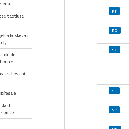
cional
PT
itse taotluse
RO
ojelua koskevan
tely
SK
ande de
tionale
as ar chosaint
SL
bírásála
nda di
SV
zionale