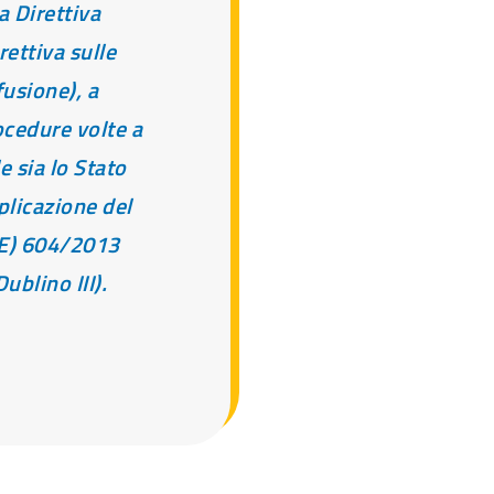
la Direttiva
ettiva sulle
fusione), a
ocedure volte a
 sia lo Stato
licazione del
E) 604/2013
blino III).