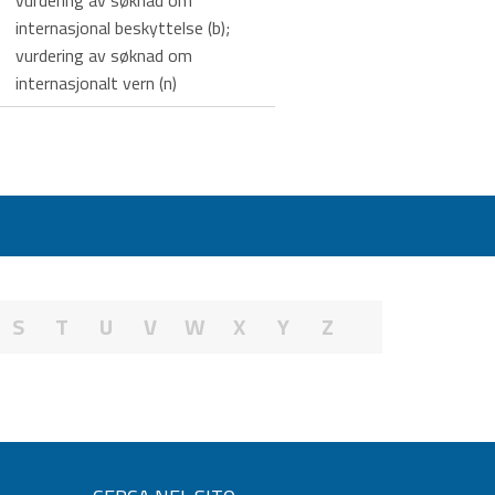
vurdering av søknad om
internasjonal beskyttelse (b);
vurdering av søknad om
internasjonalt vern (n)
S
T
U
V
W
X
Y
Z