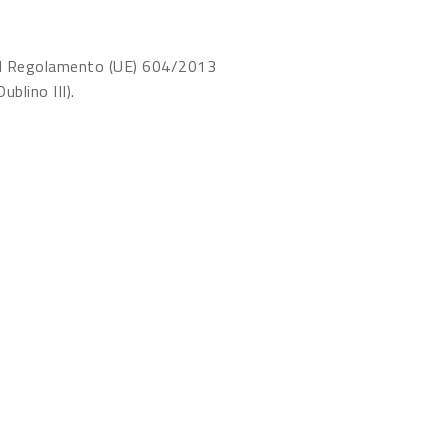
del Regolamento (UE) 604/2013
blino III).