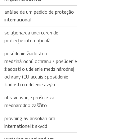
análise de um pedido de proteção
internacional
soluţionarea unei cereri de
protecţie internaţionlă
posúdenie žiadosti o
medzinárodnú ochranu / posúdenie
žiadosti o udelenie medzinárodnej
ochrany (EU acquis); posúdenie
žiadosti o udelenie azylu
obravnavanje prošnje za
mednarodno zaščito
prövning av ansökan om
internationellt skydd