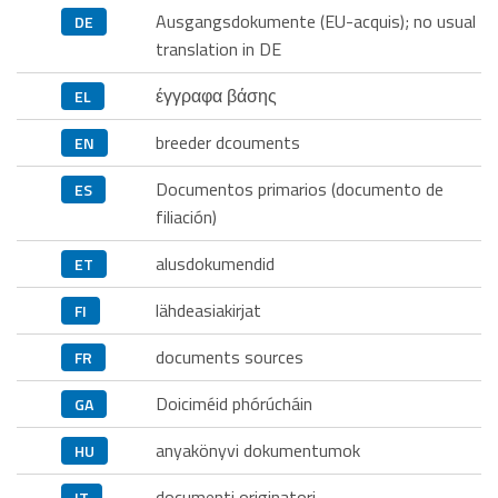
Ausgangsdokumente (EU-acquis); no usual
DE
translation in DE
έγγραφα βάσης
EL
breeder dcouments
EN
Documentos primarios (documento de
ES
filiación)
alusdokumendid
ET
lähdeasiakirjat
FI
documents sources
FR
Doiciméid phórúcháin
GA
anyakönyvi dokumentumok
HU
documenti originatori
IT