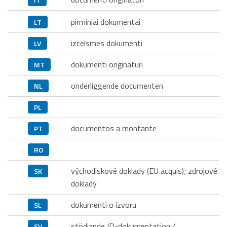
pirminiai dokumentai
LT
izcelsmes dokumenti
LV
dokumenti oriġinaturi
MT
onderliggende documenten
NL
PL
documentos a montante
PT
RO
východiskové doklady (EU acquis); zdrojové
SK
doklady
dokumenti o izvoru
SL
stödjande ID-dokumentation /
SV