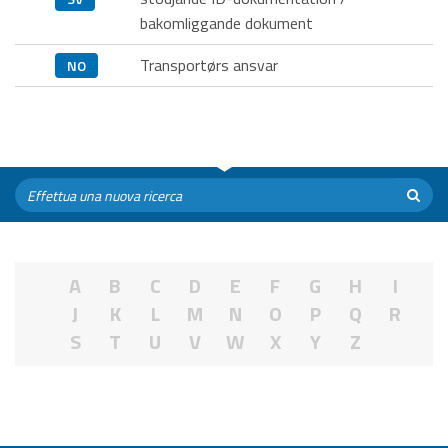
bakomliggande dokument
Transportørs ansvar
NO
A
B
C
D
E
F
G
H
I
J
K
L
M
N
O
P
Q
R
S
T
U
V
W
X
Y
Z