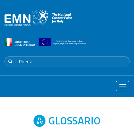
Toggle
naviga
GLOSSARIO