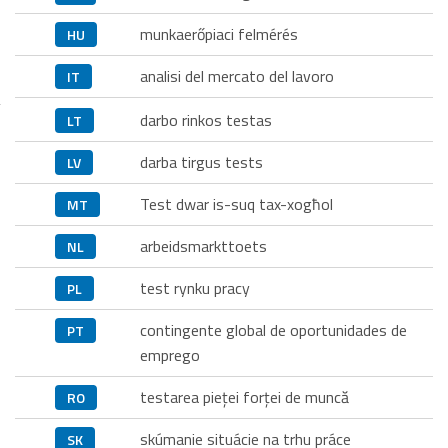
munkaerőpiaci felmérés
HU
analisi del mercato del lavoro
IT
darbo rinkos testas
LT
darba tirgus tests
LV
Test dwar is-suq tax-xogħol
MT
arbeidsmarkttoets
NL
test rynku pracy
PL
contingente global de oportunidades de
PT
emprego
testarea pieţei forţei de muncă
RO
skúmanie situácie na trhu práce
SK