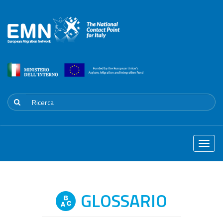
Toggle
naviga
GLOSSARIO