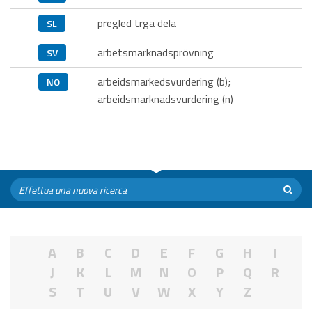
pregled trga dela
SL
arbetsmarknadsprövning
SV
arbeidsmarkedsvurdering (b);
NO
arbeidsmarknadsvurdering (n)
A
B
C
D
E
F
G
H
I
J
K
L
M
N
O
P
Q
R
S
T
U
V
W
X
Y
Z