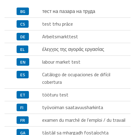
тест на пазара на труда
BG
test trhu práce
CS
Arbeitsmarkttest
DE
έλεγχος της αγοράς εργασίας
EL
labour market test
EN
Catálogo de ocupaciones de difícil
ES
cobertura
tööturu test
ET
työvoiman saatavuusharkinta
FI
examen du marché de l’emploi / du travail
FR
tástáil sa mhargadh fostaíochta
GA