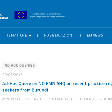
|
|
|
|
TEMATICHE
PUBBLICAZIONI
EMNEWS
AD HOC QUERIES
30/03/2016
Ad-Hoc Query on NO EMN AHQ on recent practice re
seekers from Burundi
ASYLUM SEEKERS
ASILO
RICHIEDENTI ASILO
BURUNDI
ASYLUM