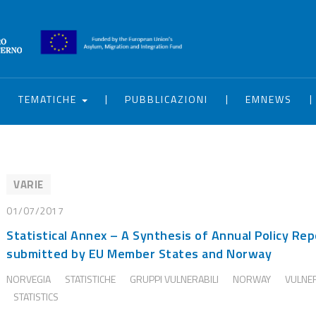
|
|
|
|
TEMATICHE
PUBBLICAZIONI
EMNEWS
VARIE
01/07/2017
Statistical Annex – A Synthesis of Annual Policy Re
submitted by EU Member States and Norway
NORVEGIA
STATISTICHE
GRUPPI VULNERABILI
NORWAY
VULNE
STATISTICS