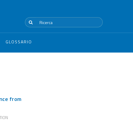
GLOSSARIO
ance from
TION