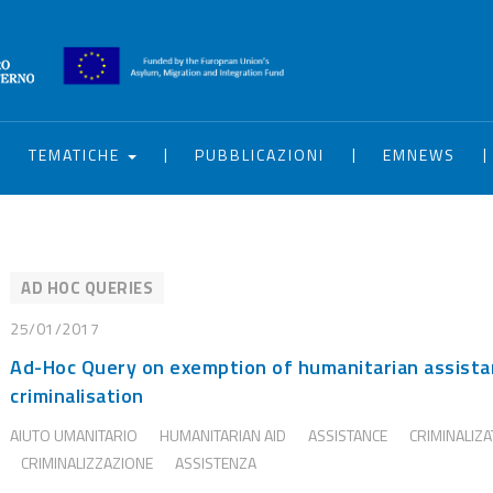
|
|
|
|
TEMATICHE
PUBBLICAZIONI
EMNEWS
AD HOC QUERIES
25/01/2017
Ad-Hoc Query on exemption of humanitarian assist
criminalisation
AIUTO UMANITARIO
HUMANITARIAN AID
ASSISTANCE
CRIMINALIZA
CRIMINALIZZAZIONE
ASSISTENZA