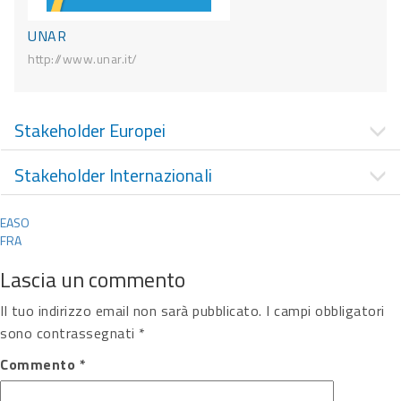
UNAR
http://www.unar.it/
Stakeholder Europei
Stakeholder Internazionali
Navigazione
EASO
FRA
articoli
Lascia un commento
Il tuo indirizzo email non sarà pubblicato.
I campi obbligatori
sono contrassegnati
*
Commento
*