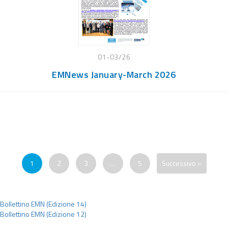
01-03/26
EMNews January-March 2026
1
2
3
…
5
Successivo »
Navigazione
Bollettino EMN (Edizione 14)
Bollettino EMN (Edizione 12)
articoli