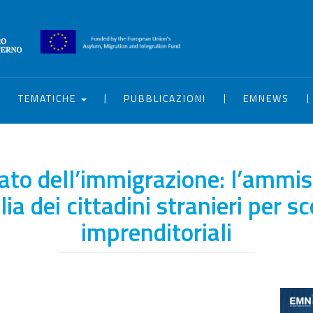
|
|
|
|
TEMATICHE
PUBBLICAZIONI
EMNEWS
 lato dell’immigrazione: l’ammis
lia dei cittadini stranieri per s
imprenditoriali