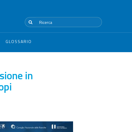
GLOSSARIO
sione in
copi