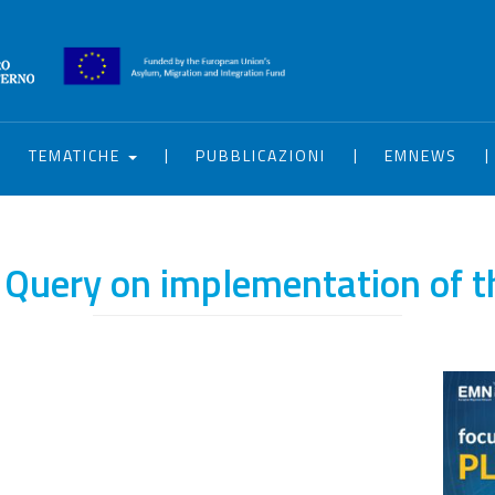
|
|
|
|
TEMATICHE
PUBBLICAZIONI
EMNEWS
Query on implementation of 