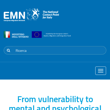
Toggle
naviga
From vulnerability to
mental and psychological