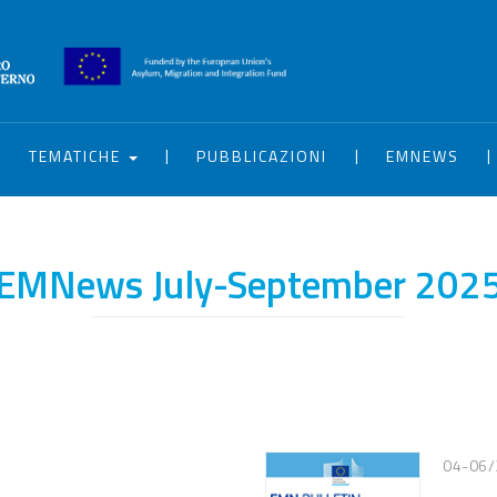
|
|
|
|
TEMATICHE
PUBBLICAZIONI
EMNEWS
EMNews July-September 202
04-06/