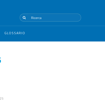
GLOSSARIO
5
25