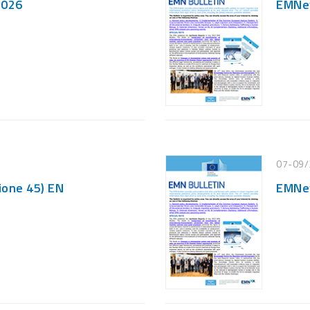
2026
EMNew
07-09/
ione 45) EN
EMNew