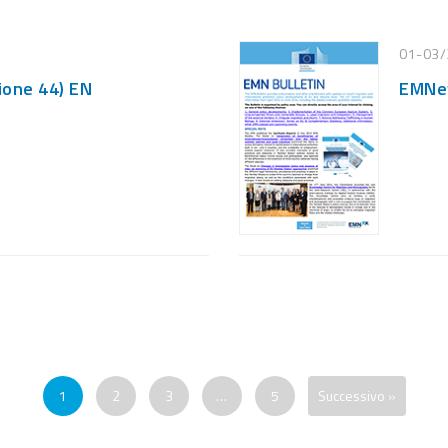
01-03/
ione 44) EN
EMNew
1
2
3
…
5
Successivo »