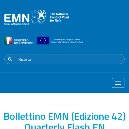
Toggle
naviga
Bollettino EMN (Edizione 42)
Quarterly Flash EN