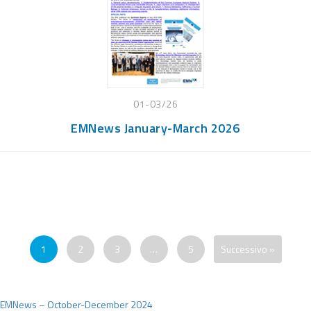
01-03/26
EMNews January-March 2026
1
2
3
…
5
Successivo »
Navigazione
EMNews – October-December 2024